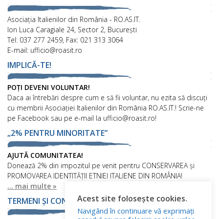
Asociaţia Italienilor din România - RO.AS.IT.
Ion Luca Caragiale 24, Sector 2, București
Tel: 037 277 2459, Fax: 021 313 3064
E-mail: ufficio@roasit.ro
IMPLICĂ-TE!
POȚI DEVENI VOLUNTAR!
Daca ai întrebări despre cum e să fii voluntar, nu ezita să discuți
cu membrii Asociației Italienilor din România RO.AS.IT.! Scrie-ne
pe Facebook sau pe e-mail la ufficio@roasit.ro!
„2% PENTRU MINORITATE”
AJUTĂ COMUNITATEA!
Donează 2% din impozitul pe venit pentru CONSERVAREA și
PROMOVAREA IDENTITĂȚII ETNIEI ITALIENE DIN ROMÂNIA!
... mai multe »
Acest site folosește cookies.
TERMENI ȘI CONDIȚII
Navigând în continuare vă exprimați