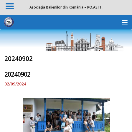
Asociația Italienilor din România – RO.AS.IT.
Skip to content
Deschide b
20240902
20240902
02/09/2024