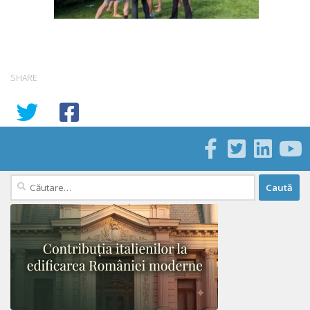
SHARE
Caută
după: