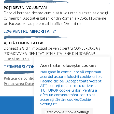
POȚI DEVENI VOLUNTAR!
Daca ai întrebări despre cum e să fii voluntar, nu ezita să discuți
cu membrii Asociației Italienilor din România RO.AS.IT.! Scrie-ne
pe Facebook sau pe e-mail la ufficio@roasit.ro!
„2% PENTRU MINORITATE”
AJUTĂ COMUNITATEA!
Donează 2% din impozitul pe venit pentru CONSERVAREA și
PROMOVAREA IDENTITĂȚII ETNIEI ITALIENE DIN ROMÂNIA!
... mai multe »
Acest site folosește cookies.
TERMENI ȘI CONDIȚII
Navigând în continuare vă exprimați
acordul asupra folosirii cookie-urilor.
Politica de confidențialitate
Politica privind fișierele cookies
Făcând clic pe „Accept toate/Accept
Prelucrarea Datelor cu Caracter Personal
All””, sunteți de acord cu utilizarea
TUTUROR cookie-urilor. Pentru a
oferi un consimțământ controlat
accesați „Setări cookie/Cookie
Settings"” .
Setări cookie/Cookie Settings