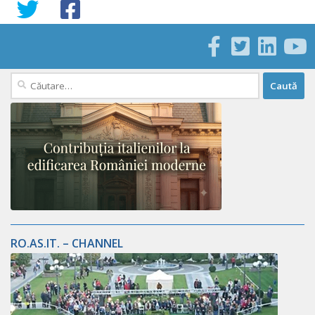
Caută
după:
RO.AS.IT. – CHANNEL