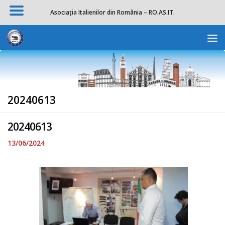
Asociația Italienilor din România – RO.AS.IT.
Skip to content
Deschide b
20240613
20240613
13/06/2024