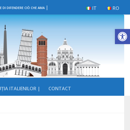
|
IT
RO
E DI DIFENDERE CIÒ CHE AMA
Deschide b
ȚIA ITALIENILOR |
CONTACT