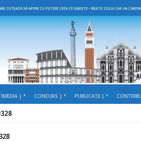
RE CUTEAZĂ SĂ APERE CU PUTERE CEEA CE IUBEȘTE • BEATO COLUI CHE HA L’ARDIR
IMEDIA |
CONCURS |
PUBLICAȚII |
CONTRIBU
0328
328