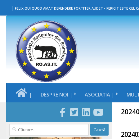
|
Skip to content
FELIX QUI QUOD AMAT DEFENDERE FORTITER AUDET • FERICIT ESTE CEL CA
|
DESPRE NOI |
ASOCIAȚIA |
MULT
2024
Caută
20240
după: