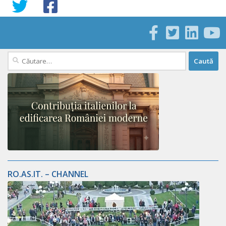
Caută
după:
RO.AS.IT. – CHANNEL