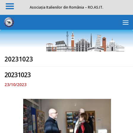
Asociația Italienilor din România – RO.AS.IT.
Skip to content
Deschide b
20231023
20231023
23/10/2023