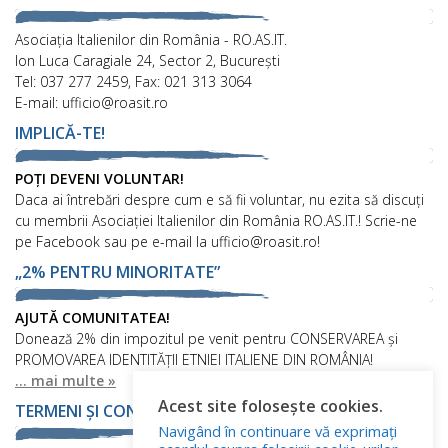
Asociaţia Italienilor din România - RO.AS.IT.
Ion Luca Caragiale 24, Sector 2, București
Tel: 037 277 2459, Fax: 021 313 3064
E-mail: ufficio@roasit.ro
IMPLICĂ-TE!
POȚI DEVENI VOLUNTAR!
Daca ai întrebări despre cum e să fii voluntar, nu ezita să discuți
cu membrii Asociației Italienilor din România RO.AS.IT.! Scrie-ne
pe Facebook sau pe e-mail la ufficio@roasit.ro!
„2% PENTRU MINORITATE”
AJUTĂ COMUNITATEA!
Donează 2% din impozitul pe venit pentru CONSERVAREA și
PROMOVAREA IDENTITĂȚII ETNIEI ITALIENE DIN ROMÂNIA!
... mai multe »
Acest site folosește cookies.
TERMENI ȘI CONDIȚII
Navigând în continuare vă exprimați