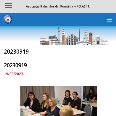
Asociația Italienilor din România – RO.AS.IT.
Skip to content
Deschide b
20230919
20230919
19/09/2023