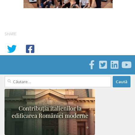
SHARE
Caută
după: