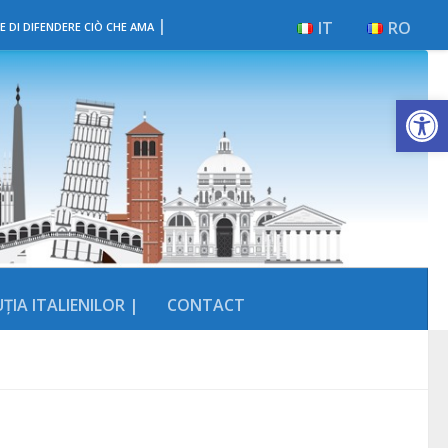
|
IT
RO
E DI DIFENDERE CIÒ CHE AMA
Deschide b
ȚIA ITALIENILOR |
CONTACT