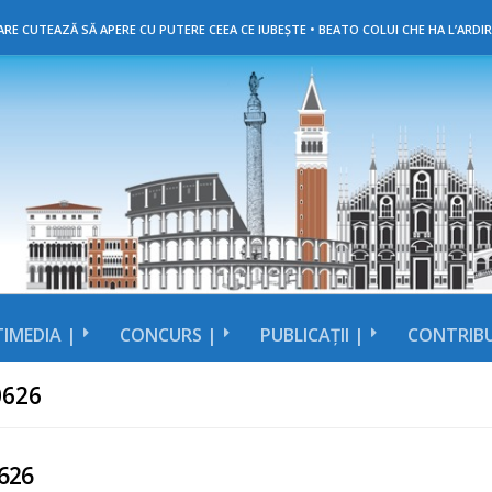
RE CUTEAZĂ SĂ APERE CU PUTERE CEEA CE IUBEȘTE • BEATO COLUI CHE HA L’ARDIR
IMEDIA |
CONCURS |
PUBLICAȚII |
CONTRIBU
0626
626