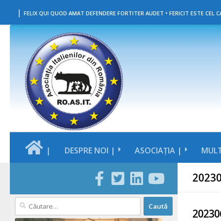
|
Skip to content
FELIX QUI QUOD AMAT DEFENDERE FORTITER AUDET • FERICIT ESTE CEL CA
|
DESPRE NOI |
ASOCIAȚIA |
MULT
2023
Caută
20230
după: