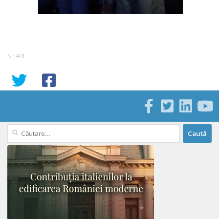
SHARE
Caută
după: