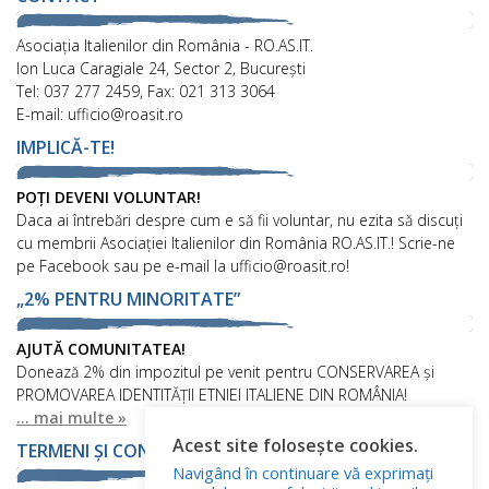
Asociaţia Italienilor din România - RO.AS.IT.
Ion Luca Caragiale 24, Sector 2, București
Tel: 037 277 2459, Fax: 021 313 3064
E-mail: ufficio@roasit.ro
IMPLICĂ-TE!
POȚI DEVENI VOLUNTAR!
Daca ai întrebări despre cum e să fii voluntar, nu ezita să discuți
cu membrii Asociației Italienilor din România RO.AS.IT.! Scrie-ne
pe Facebook sau pe e-mail la ufficio@roasit.ro!
„2% PENTRU MINORITATE”
AJUTĂ COMUNITATEA!
Donează 2% din impozitul pe venit pentru CONSERVAREA și
PROMOVAREA IDENTITĂȚII ETNIEI ITALIENE DIN ROMÂNIA!
... mai multe »
Acest site folosește cookies.
TERMENI ȘI CONDIȚII
Navigând în continuare vă exprimați