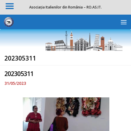
Asociația Italienilor din România – RO.AS.IT.
Skip to content
Deschide b
202305311
202305311
31/05/2023