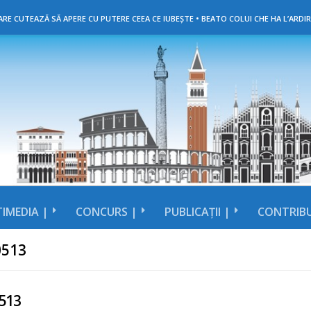
RE CUTEAZĂ SĂ APERE CU PUTERE CEEA CE IUBEȘTE • BEATO COLUI CHE HA L’ARDIR
IMEDIA |
CONCURS |
PUBLICAȚII |
CONTRIBU
0513
513