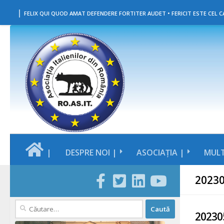
|
Skip to content
FELIX QUI QUOD AMAT DEFENDERE FORTITER AUDET • FERICIT ESTE CEL CA
|
DESPRE NOI |
ASOCIAȚIA |
MULT
2023
Caută
20230
după: