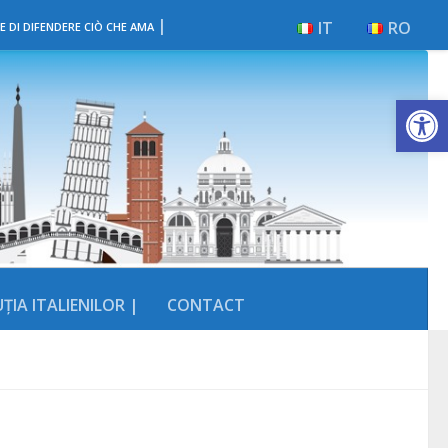
|
IT
RO
E DI DIFENDERE CIÒ CHE AMA
Deschide b
ȚIA ITALIENILOR |
CONTACT