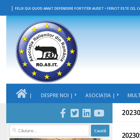
|
Skip to content
FELIX QUI QUOD AMAT DEFENDERE FORTITER AUDET • FERICIT ESTE CEL CA
|
DESPRE NOI |
ASOCIAȚIA |
MULT
2023
Caută
20230
după: