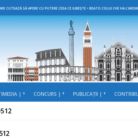
RE CUTEAZĂ SĂ APERE CU PUTERE CEEA CE IUBEȘTE • BEATO COLUI CHE HA L’ARDIR
IMEDIA |
CONCURS |
PUBLICAȚII |
CONTRIBU
0512
512