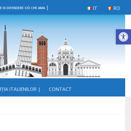
|
IT
RO
E DI DIFENDERE CIÒ CHE AMA
Deschide b
ȚIA ITALIENILOR |
CONTACT