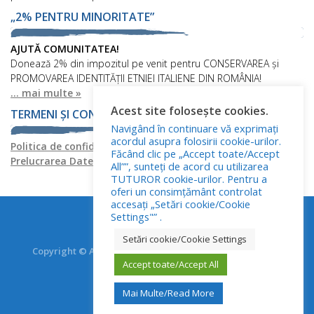
„2% PENTRU MINORITATE”
AJUTĂ COMUNITATEA!
Donează 2% din impozitul pe venit pentru CONSERVAREA și
PROMOVAREA IDENTITĂȚII ETNIEI ITALIENE DIN ROMÂNIA!
... mai multe »
Acest site folosește cookies.
TERMENI ȘI CONDIȚII
Navigând în continuare vă exprimați
acordul asupra folosirii cookie-urilor.
Politica de confidențialitate
Politica privind fișierele cookies
Făcând clic pe „Accept toate/Accept
Prelucrarea Datelor cu Caracter Personal
All””, sunteți de acord cu utilizarea
TUTUROR cookie-urilor. Pentru a
oferi un consimțământ controlat
accesați „Setări cookie/Cookie
Settings"” .
Setări cookie/Cookie Settings
Copyright © Asociația Italienilor din România - RO.AS.IT.
Toate drepturile rezervate.
Accept toate/Accept All
Mai Multe/Read More