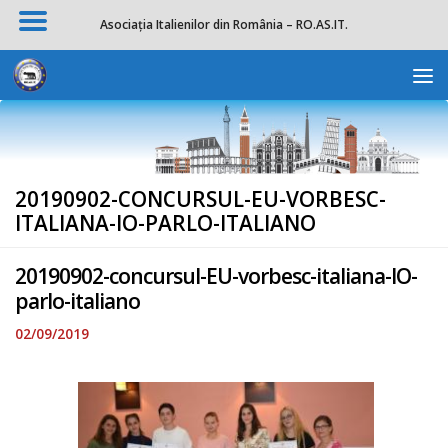
Asociația Italienilor din România – RO.AS.IT.
Skip to content
Deschide b
20190902-CONCURSUL-EU-VORBESC-
ITALIANA-IO-PARLO-ITALIANO
20190902-concursul-EU-vorbesc-italiana-IO-
parlo-italiano
02/09/2019