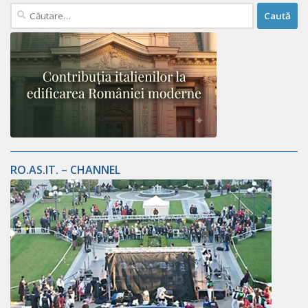
Caută
după:
RO.AS.IT. – CHANNEL