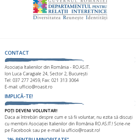
CONTACT
Asociaţia Italienilor din România - RO.AS.IT.
Ion Luca Caragiale 24, Sector 2, București
Tel: 037 277 2459, Fax: 021 313 3064
E-mail: ufficio@roasit.ro
IMPLICĂ-TE!
POȚI DEVENI VOLUNTAR!
Daca ai întrebări despre cum e să fii voluntar, nu ezita să discuți
cu membrii Asociației Italienilor din România RO.AS.IT.! Scrie-ne
pe Facebook sau pe e-mail la ufficio@roasit.ro!
„2% PENTRU MINORITATE”