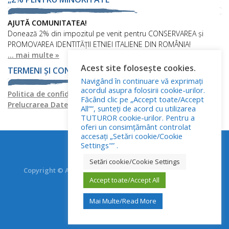
AJUTĂ COMUNITATEA!
Donează 2% din impozitul pe venit pentru CONSERVAREA și
PROMOVAREA IDENTITĂȚII ETNIEI ITALIENE DIN ROMÂNIA!
... mai multe »
Acest site folosește cookies.
TERMENI ȘI CONDIȚII
Navigând în continuare vă exprimați
acordul asupra folosirii cookie-urilor.
Politica de confidențialitate
Politica privind fișierele cookies
Făcând clic pe „Accept toate/Accept
Prelucrarea Datelor cu Caracter Personal
All””, sunteți de acord cu utilizarea
TUTUROR cookie-urilor. Pentru a
oferi un consimțământ controlat
accesați „Setări cookie/Cookie
Settings"” .
Setări cookie/Cookie Settings
Copyright © Asociația Italienilor din România - RO.AS.IT.
Toate drepturile rezervate.
Accept toate/Accept All
Mai Multe/Read More