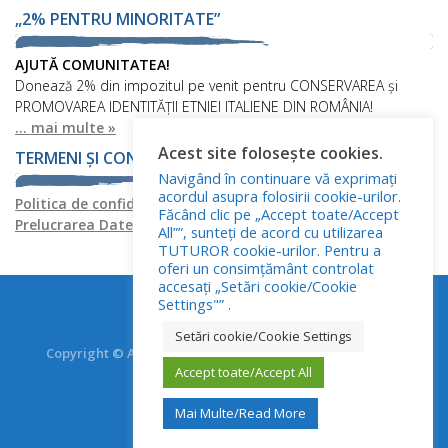
„2% PENTRU MINORITATE”
AJUTĂ COMUNITATEA!
Donează 2% din impozitul pe venit pentru CONSERVAREA și
PROMOVAREA IDENTITĂȚII ETNIEI ITALIENE DIN ROMÂNIA!
... mai multe »
Acest site folosește cookies.
TERMENI ȘI CONDIȚII
Navigând în continuare vă exprimați
acordul asupra folosirii cookie-urilor.
Politica de confidențialitate
Politica privind fișierele cookies
Făcând clic pe „Accept toate/Accept
Prelucrarea Datelor cu Caracter Personal
All””, sunteți de acord cu utilizarea
TUTUROR cookie-urilor. Pentru a
oferi un consimțământ controlat
accesați „Setări cookie/Cookie
Settings"” .
Setări cookie/Cookie Settings
Copyright © Asociația Italienilor din România - RO.AS.IT.
Toate drepturile rezervate.
Accept toate/Accept All
Mai Multe/Read More