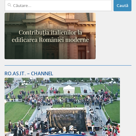
Caută
după:
RO.AS.IT. – CHANNEL