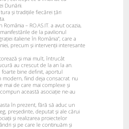
i Dunării.
a și tradițiile fiecărei țări
ta.
 din România – RO.AS.IT. a avut ocazia,
 manifestările de la pavilionul
rației italiene în România”, care a
iei, precum și intervenții interesante
torează și mai mult, întrucât
bucură au crescut de la an la an.
 foarte bine definit, aportul
ân modern, fiind deja consacrat. nu
are mai de care mai complexe și
 ce compun această asociație ne-au
ceasta în prezent, fără să aduc un
eg, președinte, deputat și ale cărui
iații și realizarea proiectelor
ndri și pe care le continuăm și