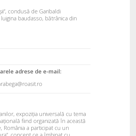
i”, condusă de Garibaldi
 luigina baudasso, bătrânica din
rele adrese de e-mail:
arabega@roasit.ro
nilor, expoziția universală cu tema
națională fiind organizată în această
e, România a participat cu un
ura”, concept ce a îmbinat cu