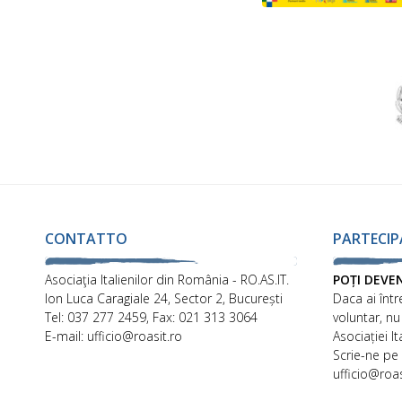
CONTATTO
PARTECIP
Asociaţia Italienilor din România - RO.AS.IT.
POȚI DEVE
Ion Luca Caragiale 24, Sector 2, București
Daca ai într
Tel: 037 277 2459, Fax: 021 313 3064
voluntar, nu
E-mail: ufficio@roasit.ro
Asociației I
Scrie-ne pe
ufficio@roas