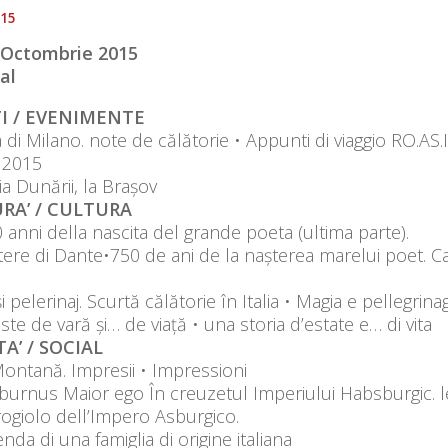
015
– Octombrie 2015
al
I / EVENIMENTE
a di Milano. note de călătorie • Appunti di viaggio RO.AS.
 2015
ia Dunării, la Brașov
RA’ / CULTURA
 anni della nascita del grande poeta (ultima parte).
ttere di Dante•750 de ani de la nașterea marelui poet. Ca
i pelerinaj. Scurtă călătorie în Italia • Magia e pellegrinagg
te de vară și… de viață • una storia d’estate e… di vita
A’ / SOCIAL
ontană. Impresii • Impressioni
lburnus Maior ego În creuzetul Imperiului Habsburgic. leg
rogiolo dell’Impero Asburgico.
enda di una famiglia di origine italiana