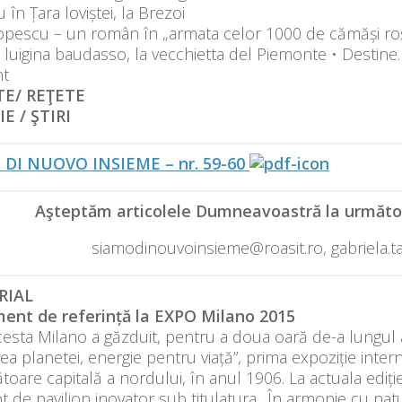
 în Țara loviștei, la Brezoi
opescu – un român în „armata celor 1000 de cămăși roși
. luigina baudasso, la vecchietta del Piemonte • Destine.
nt
TE/ REŢETE
E / ŞTIRI
 DI NUOVO INSIEME – nr. 59-60
Aşteptăm articolele Dumneavoastră la următoa
siamodinouvoinsieme@roasit.ro, gabriela.t
RIAL
ent de referință la EXPO Milano 2015
esta Milano a găzduit, pentru a doua oară de-a lungul a
ea planetei, energie pentru viață”, prima expoziție inter
oare capitală a nordului, în anul 1906. La actuala ediți
 de pavilion inovator sub titulatura „În armonie cu nat