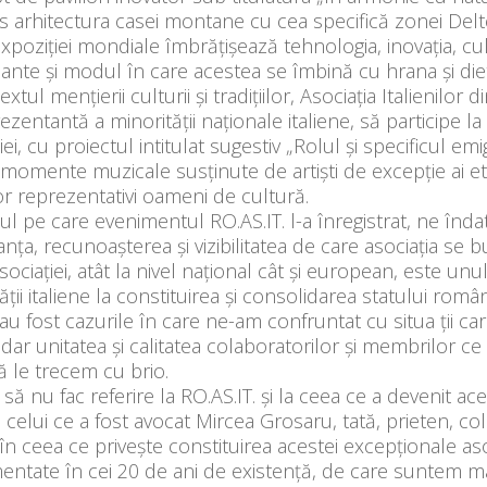
 arhitectura casei montane cu cea specifică zonei Delte
poziției mondiale îmbrățișează tehnologia, inovația, cultur
pante și modul în care acestea se îmbină cu hrana și die
extul mențierii culturii și tradițiilor, Asociația Italienilor
ezentantă a minorității naționale italiene, să participe la
i, cu proiectul intitulat sugestiv „Rolul și specificul emig
momente muzicale susținute de artiști de excepție ai etn
r reprezentativi oameni de cultură.
l pe care evenimentul RO.AS.IT. l-a înregistrat, ne înda
nța, recunoașterea și vizibilitatea de care asociația se 
sociației, atât la nivel național cât și european, este unul
ății italiene la constituirea și consolidarea statului rom
au fost cazurile în care ne-am confruntat cu situa ții c
e, dar unitatea și calitatea colaboratorilor și membrilor
ă le trecem cu brio.
să nu fac referire la RO.AS.IT. și la ceea ce a devenit a
celui ce a fost avocat Mircea Grosaru, tată, prieten, col
în ceea ce privește constituirea acestei excepționale asoc
ntate în cei 20 de ani de existență, de care suntem mâ