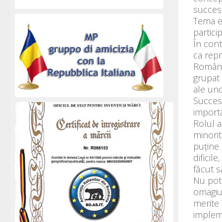
success
Tema ex
partici
În cont
ca repr
Românie
grupat 
ale uno
Succesu
importa
Rolul a
minorit
puține 
dificil
făcut s
Nu pot 
omagiu 
merite 
impleme