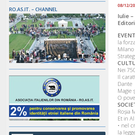
08/12/2
RO.AS.IT. – CHANNEL
Iulie 
Editori
EVENT
la forz
Milano
Strateg
CULTU
Nei 750
Il cara
Dante
Magie ș
O poves
SOCIET
Roșia M
Et in A
• nel c
la legg