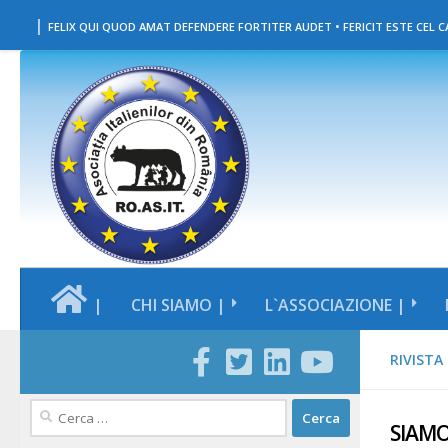
|
Salta al contenuto
FELIX QUI QUOD AMAT DEFENDERE FORTITER AUDET • FERICIT ESTE CEL CA
|
CHI SIAMO |
L`ASSOCIAZIONE |
RIVISTA
Ricerca
SIAMO
per: