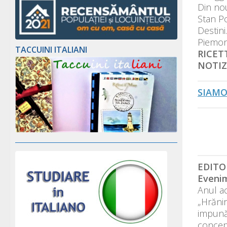
Din nou
Stan P
Destini
Piemo
TACCUINI ITALIANI
RICET
NOTIZI
SIAMO
EDITO
Evenim
Anul ac
„Hrănir
impunăt
concept