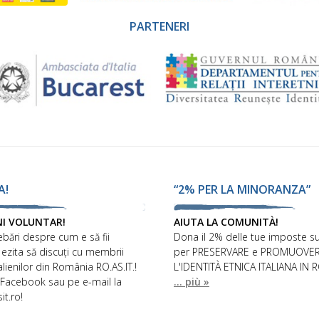
PARTENERI
A!
“2% PER LA MINORANZA”
NI VOLUNTAR!
AIUTA LA COMUNITÀ!
ebări despre cum e să fii
Dona il 2% delle tue imposte su
 ezita să discuți cu membrii
per PRESERVARE e PROMUOVE
talienilor din România RO.AS.IT.!
L'IDENTITÀ ETNICA ITALIANA IN 
 Facebook sau pe e-mail la
... più »
it.ro!