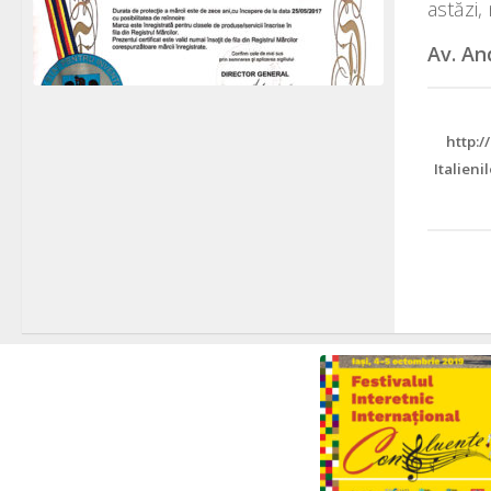
astăzi,
Av. An
http:/
Italieni