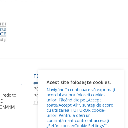
TERMINI E CONDIZIONI
Acest site folosește cookies.
POLITICA DI RISERVATEZZA
Navigând în continuare vă exprimați
acordul asupra folosirii cookie-
l reddito
POLITICA RELATIVA AI FILE COOKIE
urilor. Făcând clic pe „Accept
RE
TRATTAMENTO DEI DATI PERSONALI
toate/Accept All””, sunteți de acord
ROMANIA!
cu utilizarea TUTUROR cookie-
urilor. Pentru a oferi un
consimțământ controlat accesați
„Setări cookie/Cookie Settings"” .