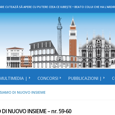
RE CUTEAZĂ SĂ APERE CU PUTERE CEEA CE IUBEȘTE • BEATO COLUI CHE HA L’ARDIR
MULTIMEDIA |
CONCORSI
PUBBLICAZIONI |
C
 SIAMO DI NUOVO INSIEME
 DI NUOVO INSIEME – nr. 59-60