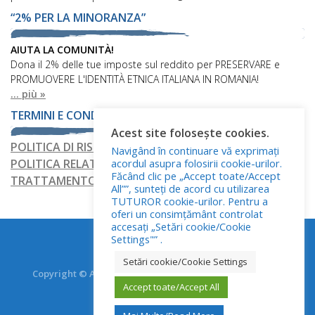
“2% PER LA MINORANZA”
AIUTA LA COMUNITÀ!
Dona il 2% delle tue imposte sul reddito per PRESERVARE e
PROMUOVERE L'IDENTITÀ ETNICA ITALIANA IN ROMANIA!
... più »
TERMINI E CONDIZIONI
Acest site folosește cookies.
POLITICA DI RISERVATEZZA
Navigând în continuare vă exprimați
POLITICA RELATIVA AI FILE COOKIE
acordul asupra folosirii cookie-urilor.
Făcând clic pe „Accept toate/Accept
TRATTAMENTO DEI DATI PERSONALI
All””, sunteți de acord cu utilizarea
TUTUROR cookie-urilor. Pentru a
oferi un consimțământ controlat
accesați „Setări cookie/Cookie
Settings"” .
Setări cookie/Cookie Settings
Copyright © Asociația Italienilor din România - RO.AS.IT.
Toate drepturile rezervate.
Accept toate/Accept All