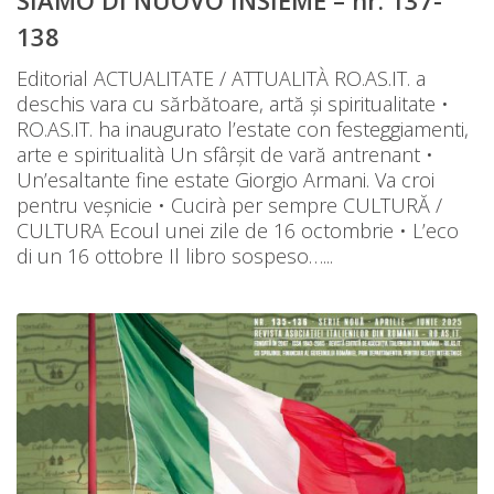
SIAMO DI NUOVO INSIEME – nr. 137-
138
Editorial ACTUALITATE / ATTUALITÀ RO.AS.IT. a
deschis vara cu sărbătoare, artă și spiritualitate •
RO.AS.IT. ha inaugurato l’estate con festeggiamenti,
arte e spiritualità Un sfârșit de vară antrenant •
Un’esaltante fine estate Giorgio Armani. Va croi
pentru veșnicie • Cucirà per sempre CULTURĂ /
CULTURA Ecoul unei zile de 16 octombrie • L’eco
di un 16 ottobre Il libro sospeso…...