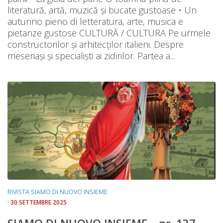
literatură, artă, muzică și bucate gustoase • Un
autunno pieno di letteratura, arte, musica e
pietanze gustose CULTURĂ / CULTURA Pe urmele
constructorilor și arhitecților italieni. Despre
meseriași și specialiști ai zidirilor. Partea a...
RIVISTA SIAMO DI NUOVO INSIEME
· 30 SETTEMBRE 2025