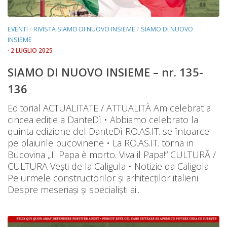
EVENTI
/
RIVISTA SIAMO DI NUOVO INSIEME
/
SIAMO DI NUOVO
INSIEME
· 2 LUGLIO 2025
SIAMO DI NUOVO INSIEME – nr. 135-
136
Editorial ACTUALITATE / ATTUALITÀ Am celebrat a
cincea ediție a DanteDì • Abbiamo celebrato la
quinta edizione del DanteDì RO.AS.IT. se întoarce
pe plaiurile bucovinene • La RO.AS.IT. torna in
Bucovina „Il Papa è morto. Viva il Papa!” CULTURĂ /
CULTURA Vești de la Caligula • Notizie da Caligola
Pe urmele constructorilor și arhitecților italieni.
Despre meseriași și specialiști ai...