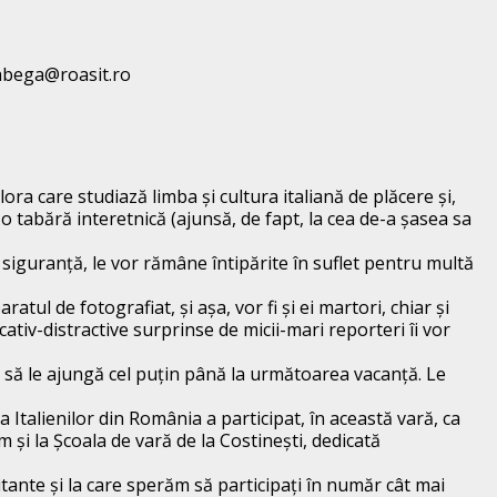
abega@roasit.ro
lora care studiază limba și cultura italiană de plăcere și,
 tabără interetnică (ajunsă, de fapt, la cea de-a șasea sa
u siguranță, le vor rămâne întipărite în suflet pentru multă
tul de fotografiat, și așa, vor fi și ei martori, chiar și
tiv-distractive surprinse de micii-mari reporteri îi vor
ă să le ajungă cel puțin până la următoarea vacanță. Le
 Italienilor din România a participat, în această vară, ca
 și la Școala de vară de la Costinești, dedicată
tante și la care sperăm să participați în număr cât mai