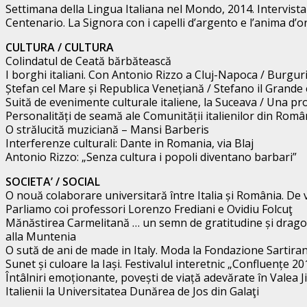
Settimana della Lingua Italiana nel Mondo, 2014. Intervist
Centenario. La Signora con i capelli d’argento e l’anima d’o
CULTURA / CULTURA
Colindatul de Ceată bărbătească
I borghi italiani. Con Antonio Rizzo a Cluj-Napoca / Burgur
Ștefan cel Mare și Republica Venețiană / Stefano il Grande
Suită de evenimente culturale italiene, la Suceava / Una prof
Personalități de seamă ale Comunității italienilor din Româ
O strălucită muziciană – Mansi Barberis
Interferenze culturali: Dante in Romania, via Blaj
Antonio Rizzo: „Senza cultura i popoli diventano barbari”
SOCIETA’ / SOCIAL
O nouă colaborare universitară între Italia și România. De 
Parliamo coi professori Lorenzo Frediani e Ovidiu Folcuţ
Mănăstirea Carmelitană … un semn de gratitudine și dragos
alla Muntenia
O sută de ani de made in Italy. Moda la Fondazione Sartira
Sunet și culoare la Iași. Festivalul interetnic „Confluențe 20
Întâlniri emoționante, povești de viață adevărate în Valea Ji
Italienii la Universitatea Dunărea de Jos din Galaţi