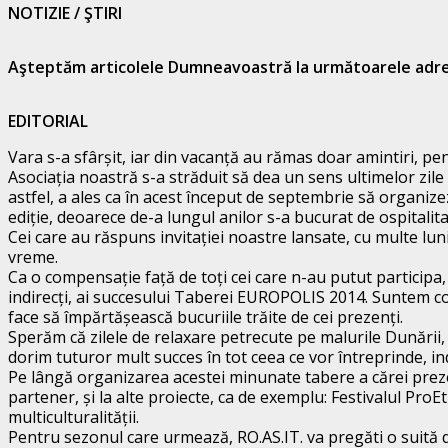
NOTIZIE / ŞTIRI
Aşteptăm articolele Dumneavoastră la următoarele adre
EDITORIAL
Vara s-a sfârșit, iar din vacanță au rămas doar amintiri, pe
Asociația noastră s-a străduit să dea un sens ultimelor zile de
astfel, a ales ca în acest început de septembrie să organiz
ediție, deoarece de-a lungul anilor s-a bucurat de ospitalitate
Cei care au răspuns invitației noastre lansate, cu multe luni
vreme.
Ca o compensație față de toți cei care n-au putut participa, 
indirecți, ai succesului Taberei EUROPOLIS 2014. Suntem conv
face să împărtășească bucuriile trăite de cei prezenți.
Sperăm că zilele de relaxare petrecute pe malurile Dunării,
dorim tuturor mult succes în tot ceea ce vor întreprinde, ind
Pe lângă organizarea acestei minunate tabere a cărei prezenta
partener, și la alte proiecte, ca de exemplu: Festivalul Pro
multiculturalității.
Pentru sezonul care urmează, RO.AS.IT. va pregăti o suită d