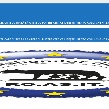
EL CARE CUTEAZĂ SĂ APERE CU PUTERE CEEA CE IUBEȘTE • BEATO COLUI CHE HA L’
EL CARE CUTEAZĂ SĂ APERE CU PUTERE CEEA CE IUBEȘTE • BEATO COLUI CHE HA L’