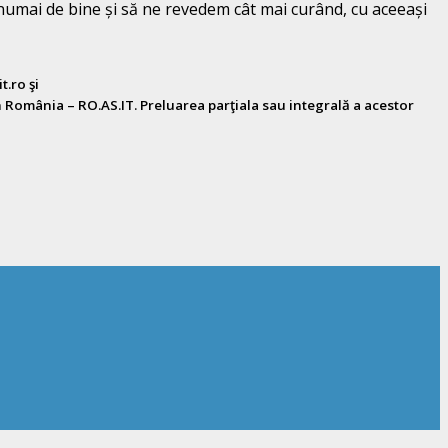
m numai de bine și să ne revedem cât mai curând, cu aceeași
.ro şi
 România – RO.AS.IT. Preluarea parţiala sau integrală a acestor