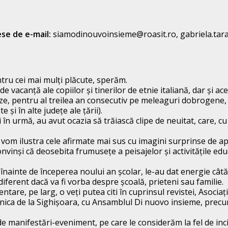
se de e-mail:
siamodinouvoinsieme@roasit.ro, gabriela.tar
ntru cei mai mulți plăcute, sperăm.
 vacanță ale copiilor și tinerilor de etnie italiană, dar și ace
eze, pentru al treilea an consecutiv pe meleaguri dobrogene, o
 și în alte județe ale țării).
 în urmă, au avut ocazia să trăiască clipe de neuitat, care, c
vom ilustra cele afirmate mai sus cu imagini surprinse de apara
inși că deosebita frumusețe a peisajelor și activitățile educa
 înainte de începerea noului an școlar, le-au dat energie cât
iferent dacă va fi vorba despre școală, prieteni sau familie.
re, pe larg, o veți putea citi în cuprinsul revistei, Asociația
Etnica de la Sighișoara, cu Ansamblul Di nuovo insieme, precum
e manifestări-eveniment, pe care le considerăm la fel de inci