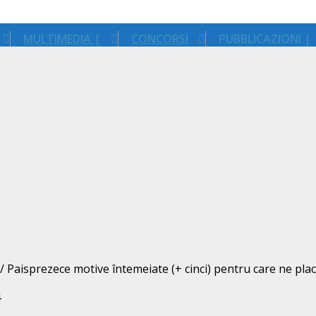
MULTIMEDIA |
CONCORSI
PUBBLICAZIONI |
e / Paisprezece motive întemeiate (+ cinci) pentru care ne pla
4