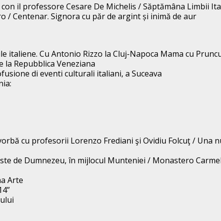
a con il professore Cesare De Michelis / Săptămâna Limbii It
ro / Centenar. Signora cu păr de argint și inimă de aur
ile italiene. Cu Antonio Rizzo la Cluj-Napoca Mama cu Pruncu
 e la Repubblica Veneziana
usione di eventi culturali italiani, a Suceava
nia:
vorbă cu profesorii Lorenzo Frediani şi Ovidiu Folcuţ / Una n
te de Dumnezeu, în mijlocul Munteniei / Monastero Carmelit
na Arte
14”
ului