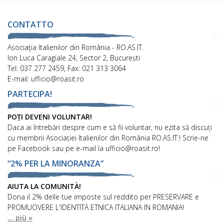
CONTATTO
Asociaţia Italienilor din România - RO.AS.IT.
Ion Luca Caragiale 24, Sector 2, București
Tel: 037 277 2459, Fax: 021 313 3064
E-mail: ufficio@roasit.ro
PARTECIPA!
POȚI DEVENI VOLUNTAR!
Daca ai întrebări despre cum e să fii voluntar, nu ezita să discuți
cu membrii Asociației Italienilor din România RO.AS.IT.! Scrie-ne
pe Facebook sau pe e-mail la ufficio@roasit.ro!
“2% PER LA MINORANZA”
AIUTA LA COMUNITÀ!
Dona il 2% delle tue imposte sul reddito per PRESERVARE e
PROMUOVERE L'IDENTITÀ ETNICA ITALIANA IN ROMANIA!
... più »