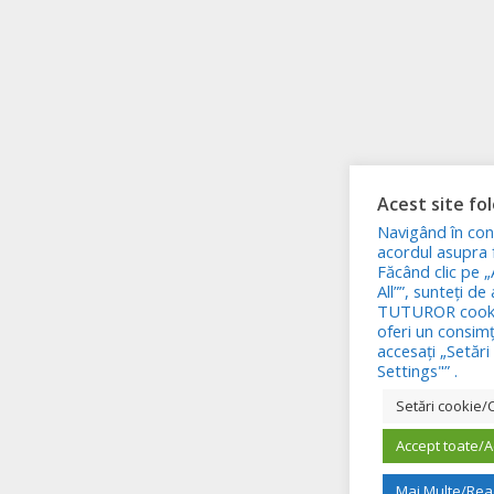
Acest site fo
Navigând în con
acordul asupra fo
Făcând clic pe 
All””, sunteți de
TUTUROR cookie
oferi un consim
accesați „Setăr
Settings"” .
Setări cookie/
Accept toate/A
Mai Multe/Re