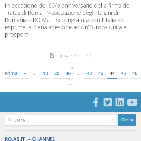
In occasione del 60/o anniversario della firma dei
Tratati di Roma, l’Associazione degli Italiani di
Romania – RO.AS.IT. si congratula con l’Italia ed
esprime la piena adesione ad un’Europa unita e
prospera.
Pagina 44 din 52
«
Prima
«
...
10
20
30
...
42
43
44
45
46
»
Ricerca
per:
RO.AS.IT. – CHANNEL