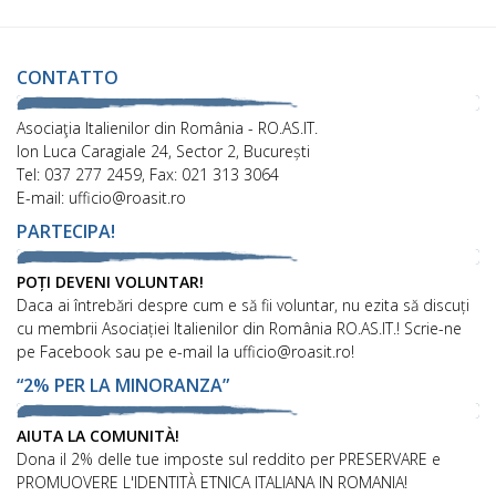
CONTATTO
Asociaţia Italienilor din România - RO.AS.IT.
Ion Luca Caragiale 24, Sector 2, București
Tel: 037 277 2459, Fax: 021 313 3064
E-mail: ufficio@roasit.ro
PARTECIPA!
POȚI DEVENI VOLUNTAR!
Daca ai întrebări despre cum e să fii voluntar, nu ezita să discuți
cu membrii Asociației Italienilor din România RO.AS.IT.! Scrie-ne
pe Facebook sau pe e-mail la ufficio@roasit.ro!
“2% PER LA MINORANZA”
AIUTA LA COMUNITÀ!
Dona il 2% delle tue imposte sul reddito per PRESERVARE e
PROMUOVERE L'IDENTITÀ ETNICA ITALIANA IN ROMANIA!