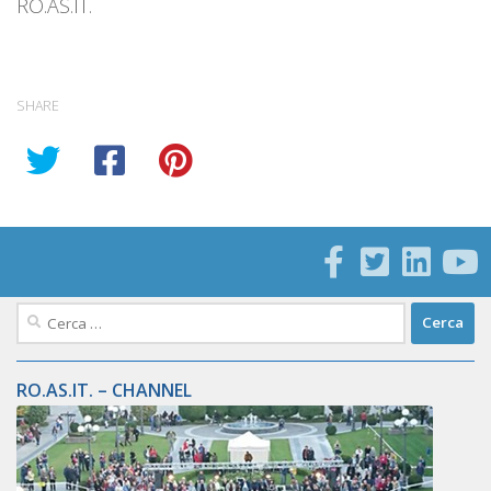
RO.AS.IT.
SHARE
Ricerca
per:
RO.AS.IT. – CHANNEL