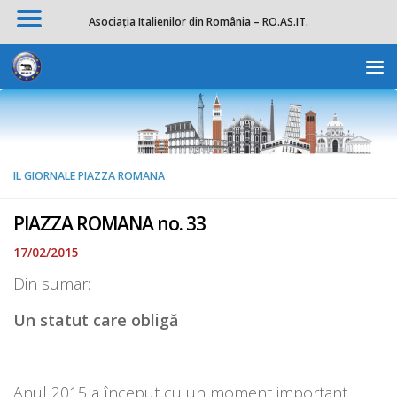
Asociația Italienilor din România – RO.AS.IT.
Salta al contenuto
Apri la 
IL GIORNALE PIAZZA ROMANA
PIAZZA ROMANA no. 33
17/02/2015
Din sumar:
Un statut care obligă
Anul 2015 a început cu un moment important