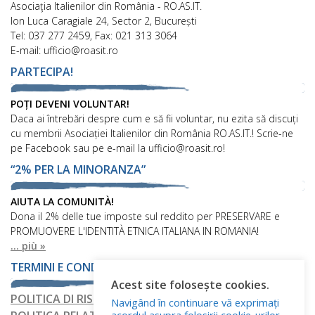
Asociaţia Italienilor din România - RO.AS.IT.
Ion Luca Caragiale 24, Sector 2, București
Tel: 037 277 2459, Fax: 021 313 3064
E-mail: ufficio@roasit.ro
PARTECIPA!
POȚI DEVENI VOLUNTAR!
Daca ai întrebări despre cum e să fii voluntar, nu ezita să discuți
cu membrii Asociației Italienilor din România RO.AS.IT.! Scrie-ne
pe Facebook sau pe e-mail la ufficio@roasit.ro!
“2% PER LA MINORANZA”
AIUTA LA COMUNITÀ!
Dona il 2% delle tue imposte sul reddito per PRESERVARE e
PROMUOVERE L'IDENTITÀ ETNICA ITALIANA IN ROMANIA!
... più »
TERMINI E CONDIZIONI
Acest site folosește cookies.
POLITICA DI RISERVATEZZA
Navigând în continuare vă exprimați