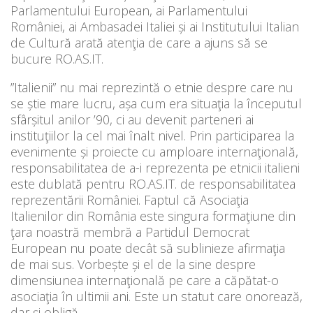
Parlamentului European, ai Parlamentului
României, ai Ambasadei Italiei și ai Institutului Italian
de Cultură arată atenţia de care a ajuns să se
bucure RO.AS.IT.
”Italienii” nu mai reprezintă o etnie despre care nu
se știe mare lucru, așa cum era situaţia la începutul
sfârșitul anilor ’90, ci au devenit parteneri ai
instituţiilor la cel mai înalt nivel. Prin participarea la
evenimente și proiecte cu amploare internaţională,
responsabilitatea de a-i reprezenta pe etnicii italieni
este dublată pentru RO.AS.IT. de responsabilitatea
reprezentării României. Faptul că Asociaţia
Italienilor din România este singura formaţiune din
ţara noastră membră a Partidul Democrat
European nu poate decât să sublinieze afirmaţia
de mai sus. Vorbește și el de la sine despre
dimensiunea internaţională pe care a căpătat-o
asociaţia în ultimii ani. Este un statut care onorează,
dar și obligă.