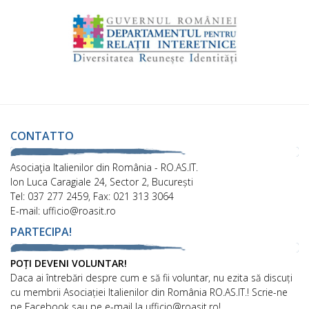
CONTATTO
Asociaţia Italienilor din România - RO.AS.IT.
Ion Luca Caragiale 24, Sector 2, București
Tel: 037 277 2459, Fax: 021 313 3064
E-mail: ufficio@roasit.ro
PARTECIPA!
POȚI DEVENI VOLUNTAR!
Daca ai întrebări despre cum e să fii voluntar, nu ezita să discuți
cu membrii Asociației Italienilor din România RO.AS.IT.! Scrie-ne
pe Facebook sau pe e-mail la ufficio@roasit.ro!