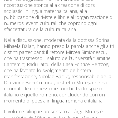
ricostituzione storica alla creazione di corsi
scolastici in lingua materna italiana, alla
pubblicazione di riviste e libri e all’organizzazione di
numerosi eventi culturali che coprono ogni
sfaccettatura della cultura italiana.
Nella discussione, moderata dalla dott.ssa Sorina
Mihaela Bălan, hanno preso la parola anche gli altri
distinti partecipanti: il rettore Mircea Simionescu,
che ha trasmesso il saluto dell’Università “Dimitrie
Cantemir”, Radu Iațcu della Casa Editrice Hertzog,
che ha favorito lo svolgimento dell’intera
manifestazione, Nicolae Băciuț, responsabile della
Direzione Beni Culturali, distretto Mureș, che ha
ricordato le connessioni storiche tra lo spazio
italiano e quello romeno, concludendo con un
momento di poesia in lingua romena e italiana.
Il volume bilingue presentato a Târgu Mureș è
stato
Gabriele D’Annunzio tra Poesia, Piacere,