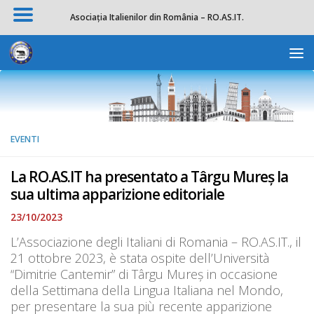
Asociația Italienilor din România – RO.AS.IT.
Salta al contenuto
Apri la 
EVENTI
La RO.AS.IT ha presentato a Târgu Mureș la
sua ultima apparizione editoriale
23/10/2023
L’Associazione degli Italiani di Romania – RO.AS.IT., il
21 ottobre 2023, è stata ospite dell’Università
“Dimitrie Cantemir” di Târgu Mureș in occasione
della Settimana della Lingua Italiana nel Mondo,
per presentare la sua più recente apparizione