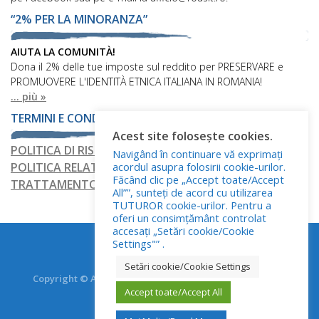
“2% PER LA MINORANZA”
AIUTA LA COMUNITÀ!
Dona il 2% delle tue imposte sul reddito per PRESERVARE e
PROMUOVERE L'IDENTITÀ ETNICA ITALIANA IN ROMANIA!
... più »
TERMINI E CONDIZIONI
Acest site folosește cookies.
POLITICA DI RISERVATEZZA
Navigând în continuare vă exprimați
acordul asupra folosirii cookie-urilor.
POLITICA RELATIVA AI FILE COOKIE
Făcând clic pe „Accept toate/Accept
TRATTAMENTO DEI DATI PERSONALI
All””, sunteți de acord cu utilizarea
TUTUROR cookie-urilor. Pentru a
oferi un consimțământ controlat
accesați „Setări cookie/Cookie
Settings"” .
Setări cookie/Cookie Settings
Copyright © Asociația Italienilor din România - RO.AS.IT.
Accept toate/Accept All
Toate drepturile rezervate.