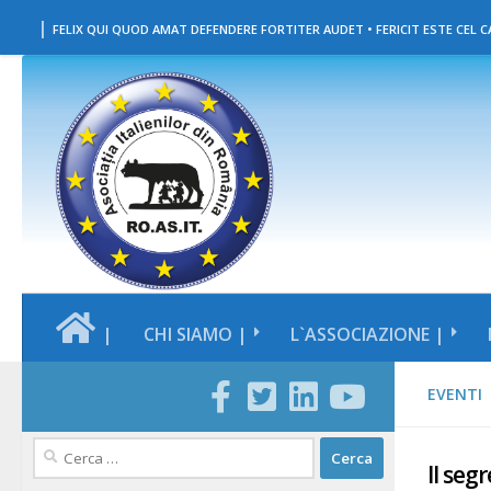
|
Salta al contenuto
FELIX QUI QUOD AMAT DEFENDERE FORTITER AUDET • FERICIT ESTE CEL CA
|
CHI SIAMO |
L`ASSOCIAZIONE |
EVENTI
Ricerca
Il seg
per: