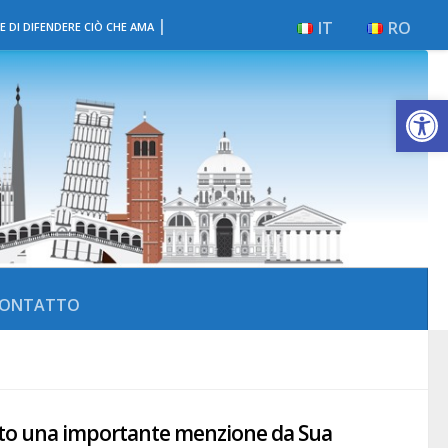
|
IT
RO
E DI DIFENDERE CIÒ CHE AMA
Apri la 
ONTATTO
evuto una importante menzione da Sua