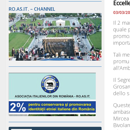
Eccell
RO.AS.IT. – CHANNEL
03/03/2
Il 2 ma
quale p
promoz
import
Tali me
promulg
all’Amb
Il Segr
Grosaru
dello s
Queste 
ambasc
Mircea
Bivolar