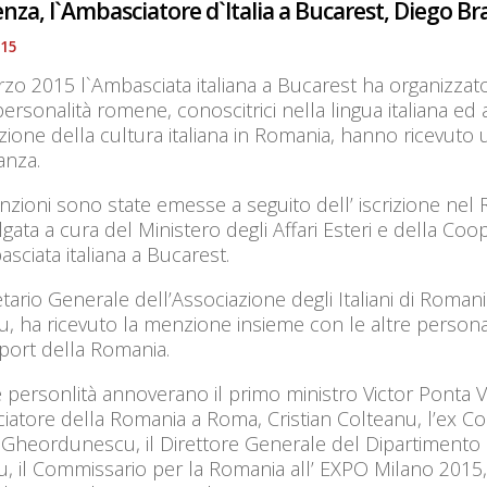
enza, l`Ambasciatore d`Italia a Bucarest, Diego Bra
015
rzo 2015 l`Ambasciata italiana a Bucarest ha organizzat
ersonalità romene, conoscitrici nella lingua italiana ed 
ione della cultura italiana in Romania, hanno ricevuto
anza.
nzioni sono state emesse a seguito dell’ iscrizione nel 
ata a cura del Ministero degli Affari Esteri e della Co
asciata italiana a Bucarest.
etario Generale dell’Associazione degli Italiani di Romani
, ha ricevuto la menzione insieme con le altre personal
port della Romania.
personlità annoverano il primo ministro Victor Ponta Vi
iatore della Romania a Roma, Cristian Colteanu, l’ex C
 Gheordunescu, il Direttore Generale del Dipartimento
u, il Commissario per la Romania all’ EXPO Milano 2015,