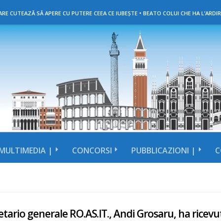
RE CUTEAZĂ SĂ APERE CU PUTERE CEEA CE IUBEȘTE • BEATO COLUI CHE HA L’ARDIR
MULTIMEDIA |
CONCORSI
PUBBLICAZIONI |
C
retario generale RO.AS.IT., Andi Grosaru, ha ric