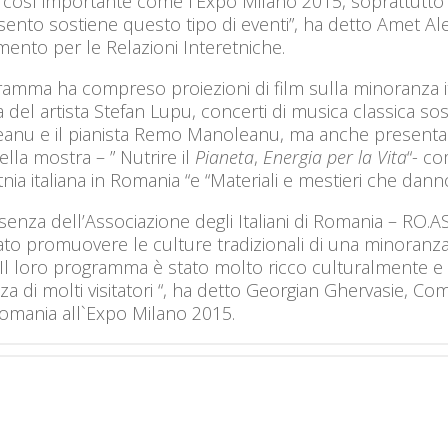
 così importante come l’Expo Milano 2015, soprattutto 
ento sostiene questo tipo di eventi”, ha detto Amet Ale
mento per le Relazioni Interetniche.
ramma ha compreso proiezioni di film sulla minoranza ita
a del artista Stefan Lupu, concerti di musica classica so
anu e il pianista Remo Manoleanu, ma anche presentazio
lla mostra – ” Nutrire il
Pianeta
,
Energia per la Vita
“- co
tnia italiana in Romania “e “Materiali e mestieri che dann
senza dell’Associazione degli Italiani di Romania – RO.AS
cato promuovere le culture tradizionali di una minoran
 Il loro programma è stato molto ricco culturalmente e
a di molti visitatori “, ha detto Georgian Ghervasie, C
Romania all`Expo Milano 2015.