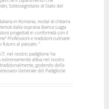
perché il Dipartimento che
din, Sottosegretario di Stato del
liana in Romania, recital di chitarra
stenuti dalla soprana Bianca Luigia
ni progettati in conformità con il
me” Professioni e tradizioni culinarie
o futuro al passato. ”
.IT. nel nostro padiglione ha
za estremamente attiva nel nostro
 tradizionalmente, godendo della
ommissario Generale del Padiglione