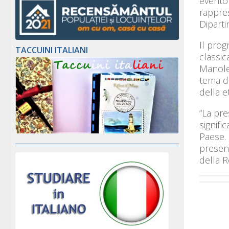
evento
rappres
Diparti
Il prog
TACCUINI ITALIANI
classic
Manole
tema de
della e
“La pre
signifi
Paese.
presenz
della 