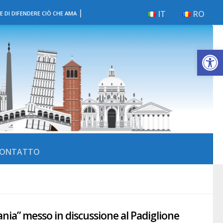
|
IT
RO
E DI DIFENDERE CIÒ CHE AMA
Apri la 
ONTATTO
mania” messo in discussione al Padiglione