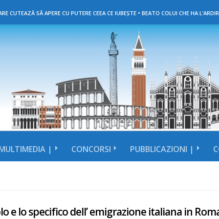
RE CUTEAZĂ SĂ APERE CU PUTERE CEEA CE IUBEȘTE • BEATO COLUI CHE HA L’ARDIR
MULTIMEDIA |
CONCORSI
PUBBLICAZIONI |
C
olo e lo specifico dell’ emigrazione italiana in Ro