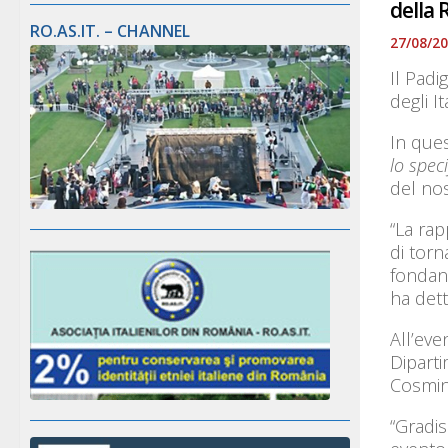
della 
RO.AS.IT. – CHANNEL
27/08/2
Il Padi
degli I
In ques
lo spec
del no
“La rap
di torn
fondano
ha dett
All’eve
Diparti
Cosmin
“Gradi