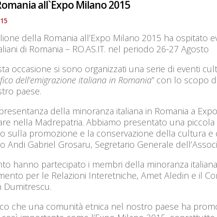
Romania all`Expo Milano 2015
015
glione della Romania all’Expo Milano 2015 ha ospitato ev
taliani di Romania – RO.AS.IT. nel periodo 26-27 Agosto
ta occasione si sono organizzati una serie di eventi cultur
ifico dell’emigrazione italiana in Romania
” con lo scopo d
stro paese.
presentanza della minoranza italiana in Romania a Expo
are nella Madrepatria. Abbiamo presentato una piccola pa
 sulla promozione e la conservazione della cultura e del
o Andi Gabriel Grosaru, Segretario Generale dell’Associa
nto hanno partecipato i membri della minoranza italiana, 
mento per le Relazioni Interetniche, Amet Aledin e il 
 Dumitrescu.
sco che una comunità etnica nel nostro paese ha prom