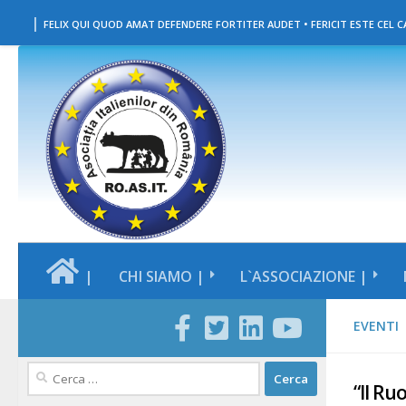
|
Salta al contenuto
FELIX QUI QUOD AMAT DEFENDERE FORTITER AUDET • FERICIT ESTE CEL CA
|
CHI SIAMO |
L`ASSOCIAZIONE |
EVENTI
Ricerca
“Il Ru
per: