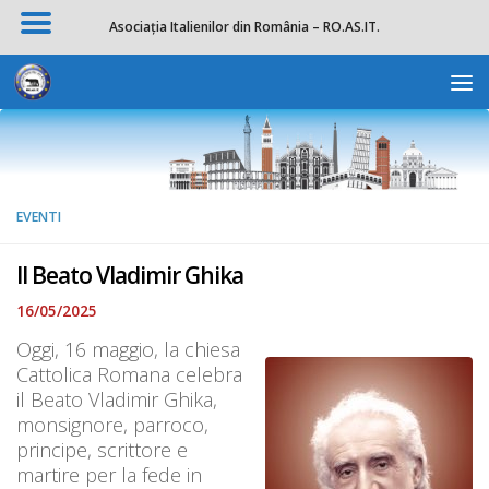
Asociația Italienilor din România – RO.AS.IT.
Salta al contenuto
Apri la 
EVENTI
Il Beato Vladimir Ghika
16/05/2025
Oggi, 16 maggio, la chiesa
Cattolica Romana celebra
il Beato Vladimir Ghika,
monsignore, parroco,
principe, scrittore e
martire per la fede in