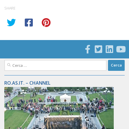
SHARE
Ricerca
per:
RO.AS.IT. – CHANNEL