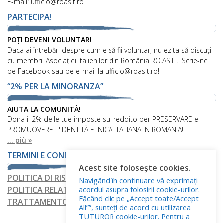
E-mail: ufficio@roasit.ro
PARTECIPA!
POȚI DEVENI VOLUNTAR!
Daca ai întrebări despre cum e să fii voluntar, nu ezita să discuți
cu membrii Asociației Italienilor din România RO.AS.IT.! Scrie-ne
pe Facebook sau pe e-mail la ufficio@roasit.ro!
“2% PER LA MINORANZA”
AIUTA LA COMUNITÀ!
Dona il 2% delle tue imposte sul reddito per PRESERVARE e
PROMUOVERE L'IDENTITÀ ETNICA ITALIANA IN ROMANIA!
... più »
TERMINI E CONDIZIONI
Acest site folosește cookies.
POLITICA DI RISERVATEZZA
Navigând în continuare vă exprimați
acordul asupra folosirii cookie-urilor.
POLITICA RELATIVA AI FILE COOKIE
Făcând clic pe „Accept toate/Accept
TRATTAMENTO DEI DATI PERSONALI
All””, sunteți de acord cu utilizarea
TUTUROR cookie-urilor. Pentru a