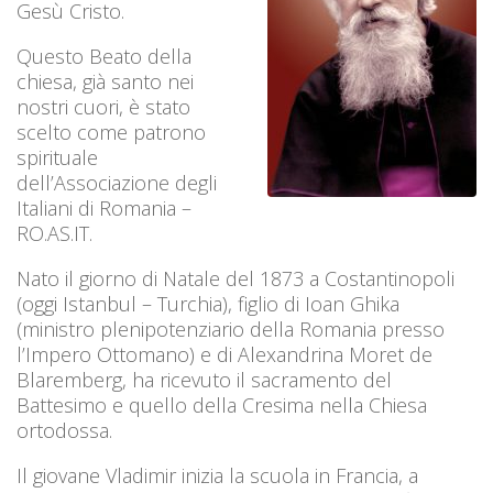
Gesù Cristo.
Questo Beato della
chiesa, già santo nei
nostri cuori, è stato
scelto come patrono
spirituale
dell’Associazione degli
Italiani di Romania –
RO.AS.IT.
Nato il giorno di Natale del 1873 a Costantinopoli
(oggi Istanbul – Turchia), figlio di Ioan Ghika
(ministro plenipotenziario della Romania presso
l’Impero Ottomano) e di Alexandrina Moret de
Blaremberg, ha ricevuto il sacramento del
Battesimo e quello della Cresima nella Chiesa
ortodossa.
Il giovane Vladimir inizia la scuola in Francia, a