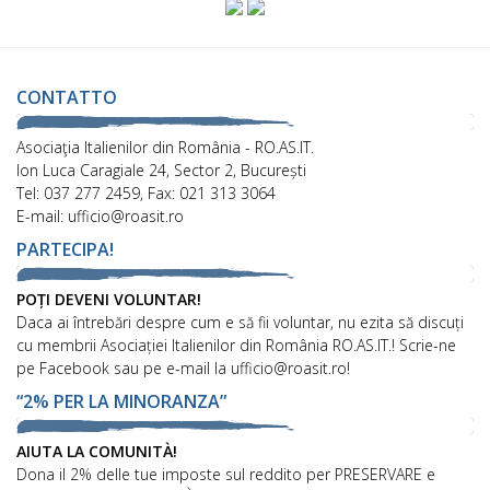
CONTATTO
Asociaţia Italienilor din România - RO.AS.IT.
Ion Luca Caragiale 24, Sector 2, București
Tel: 037 277 2459, Fax: 021 313 3064
E-mail: ufficio@roasit.ro
PARTECIPA!
POȚI DEVENI VOLUNTAR!
Daca ai întrebări despre cum e să fii voluntar, nu ezita să discuți
cu membrii Asociației Italienilor din România RO.AS.IT.! Scrie-ne
pe Facebook sau pe e-mail la ufficio@roasit.ro!
“2% PER LA MINORANZA”
AIUTA LA COMUNITÀ!
Dona il 2% delle tue imposte sul reddito per PRESERVARE e