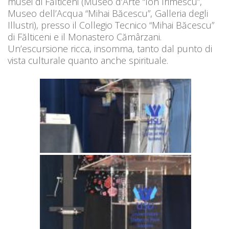
musei di Fălticeni (Museo d’Arte “Ion Irimescu”,
Museo dell’Acqua “Mihai Băcescu”, Galleria degli
Illustri), presso il Collegio Tecnico “Mihai Băcescu”
di Fălticeni e il Monastero Cămârzani.
Un’escursione ricca, insomma, tanto dal punto di
vista culturale quanto anche spirituale.