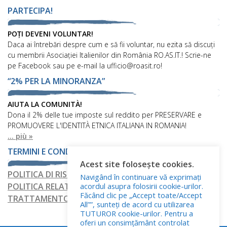
PARTECIPA!
POȚI DEVENI VOLUNTAR!
Daca ai întrebări despre cum e să fii voluntar, nu ezita să discuți
cu membrii Asociației Italienilor din România RO.AS.IT.! Scrie-ne
pe Facebook sau pe e-mail la ufficio@roasit.ro!
“2% PER LA MINORANZA”
AIUTA LA COMUNITÀ!
Dona il 2% delle tue imposte sul reddito per PRESERVARE e
PROMUOVERE L'IDENTITÀ ETNICA ITALIANA IN ROMANIA!
... più »
TERMINI E CONDIZIONI
Acest site folosește cookies.
POLITICA DI RISERVATEZZA
Navigând în continuare vă exprimați
acordul asupra folosirii cookie-urilor.
POLITICA RELATIVA AI FILE COOKIE
Făcând clic pe „Accept toate/Accept
TRATTAMENTO DEI DATI PERSONALI
All””, sunteți de acord cu utilizarea
TUTUROR cookie-urilor. Pentru a
oferi un consimțământ controlat