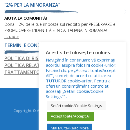
“2% PER LA MINORANZA”
AIUTA LA COMUNITÀ!
Dona il 2% delle tue imposte sul reddito per PRESERVARE e
PROMUOVERE L'IDENTITÀ ETNICA ITALIANA IN ROMANIA!
... più »
TERMINI E CONDIZIONI
Acest site folosește cookies.
POLITICA DI RISERVATEZZA
Navigând în continuare vă exprimați
acordul asupra folosirii cookie-urilor.
POLITICA RELATIVA AI FILE COOKIE
Făcând clic pe „Accept toate/Accept
TRATTAMENTO DEI DATI PERSONALI
All””, sunteți de acord cu utilizarea
TUTUROR cookie-urilor. Pentru a
oferi un consimțământ controlat
accesați „Setări cookie/Cookie
Settings"” .
Setări cookie/Cookie Settings
Copyright © Asociația Italienilor din România - RO.AS.IT.
Accept toate/Accept All
Toate drepturile rezervate.
Mai Multe/Read More