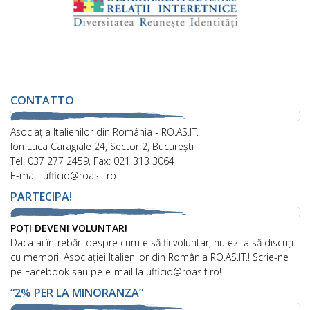
CONTATTO
Asociaţia Italienilor din România - RO.AS.IT.
Ion Luca Caragiale 24, Sector 2, București
Tel: 037 277 2459, Fax: 021 313 3064
E-mail: ufficio@roasit.ro
PARTECIPA!
POȚI DEVENI VOLUNTAR!
Daca ai întrebări despre cum e să fii voluntar, nu ezita să discuți
cu membrii Asociației Italienilor din România RO.AS.IT.! Scrie-ne
pe Facebook sau pe e-mail la ufficio@roasit.ro!
“2% PER LA MINORANZA”