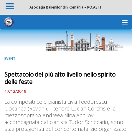
Asociația Italienilor din România – RO.AS.IT.
Salta al contenuto
Apri la 
EVENTI
Spettacolo del più alto livello nello spirito
delle feste
17/12/2019
La compositrice e pianista Livia Teodorescu-
Ciocănea (Reviani), il tenore Lucian Corchiș e la
mezzosoprano Andreea Nina Achilov,
accompagnata dal pianista Tudor Scripcariu, sono
stati protagonisti del concerto natalizio organizzato