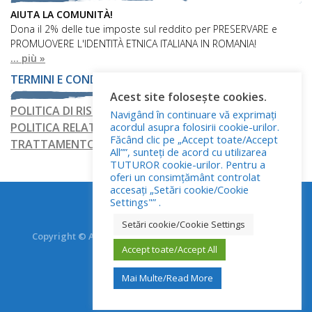
AIUTA LA COMUNITÀ!
Dona il 2% delle tue imposte sul reddito per PRESERVARE e
PROMUOVERE L'IDENTITÀ ETNICA ITALIANA IN ROMANIA!
... più »
TERMINI E CONDIZIONI
Acest site folosește cookies.
POLITICA DI RISERVATEZZA
Navigând în continuare vă exprimați
acordul asupra folosirii cookie-urilor.
POLITICA RELATIVA AI FILE COOKIE
Făcând clic pe „Accept toate/Accept
TRATTAMENTO DEI DATI PERSONALI
All””, sunteți de acord cu utilizarea
TUTUROR cookie-urilor. Pentru a
oferi un consimțământ controlat
accesați „Setări cookie/Cookie
Settings"” .
Setări cookie/Cookie Settings
Copyright © Asociația Italienilor din România - RO.AS.IT.
Accept toate/Accept All
Toate drepturile rezervate.
Mai Multe/Read More