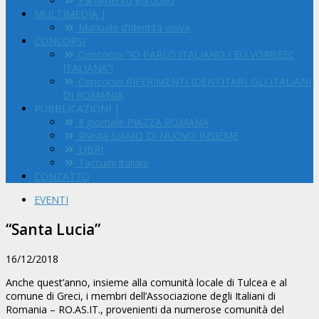
Parlamento europeo
MULTIMEDIA |
Manuale d’identità visiva
CONCORSI
Concorso “IO PARLO ITALIANO / EU VORBESC
ITALIANA”!
Concorso RIFERIMENTI IDENTITARI. GLI ITALIANI
DI ROMANIA
PUBBLICAZIONI |
Il giornale PIAZZA ROMANA
Rivista SIAMO DI NUOVO INSIEME
LIBRI
Taccuini italiani
CONTATTO
EVENTI
“Santa Lucia”
16/12/2018
Anche quest’anno, insieme alla comunità locale di Tulcea e al
comune di Greci, i membri dell’Associazione degli Italiani di
Romania – RO.AS.IT., provenienti da numerose comunità del