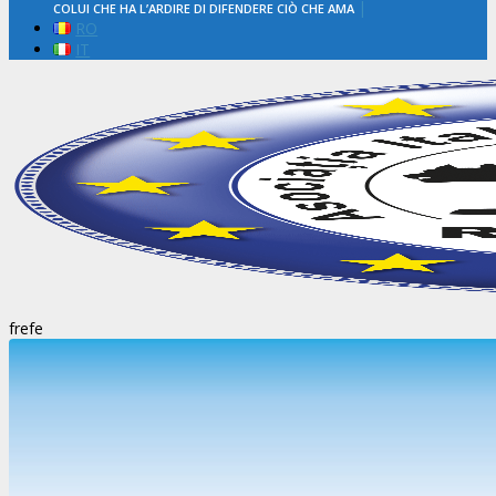
|
COLUI CHE HA L’ARDIRE DI DIFENDERE CIÒ CHE AMA
RO
IT
frefe