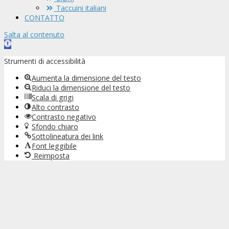
Taccuini italiani
CONTATTO
Salta al contenuto
Apri
la
Strumenti di accessibilità
barra
degli
Aumenta la dimensione del testo
strumenti
Riduci la dimensione del testo
Scala di grigi
Alto contrasto
Contrasto negativo
Sfondo chiaro
Sottolineatura dei link
Font leggibile
Reimposta