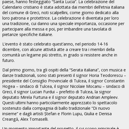
paese, hanno festeggiato “Santa Lucia”. La celebrazione del
Calendario cristiano è stata adottata dai membri dell’etnia italiana
del comune di Greci, noti scalpellini, come giorno dedicato alla
loro patrona e protettrice. La celebrazione è diventata per loro
una tradizione, cui danno una speciale importanza, occasione per
partecipare alla messa e poi, per imbandire una tavolata di
pietanze specifiche italiane.
L’evento è stato celebrato quest’anno, nel periodo 14-16
dicembre, con alcune attività atte a creare tra i membri della
comunità un legame più stretto, in grado si resistere anche in
futuro.
Dal primo giorno, tra gli ospiti della “Serata italiana”, con musica e
danze tradizionali, sono stati presenti il signor Horia Teodorescu –
presidente del Consiglio Provinciale di Tulcea, il signor Constantin
Hogea – sindaco di Tulcea, il signor Nicolaie Mocanu – sindaco di
Greci, il signor Lucian Furdui – prefetto di Tulcea, la signor
deputato Mirela Furtuna e il signor deputato Andrian Ampleev.
Questi ultimi hanno particolarmente apprezzato lo spettacolo
sostenuto dalla compagnia di ballo tradizionale “Di nuovo
insieme” e dagli artisti Ștefan e Florin Lupu, Giulia e Denisa
Creangă, Alex Tomaselli.
Un momento importante del progetto, il cui scopo principale è