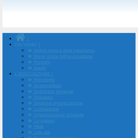
|
CHI SIAMO |
Sintesi storica della minoranza
Breve storia dell’associazione
Progetti
Eventi
L`ASSOCIAZIONE |
Presidente
Vicepresidenti
Segretario generale
Deputato
Struttura organizzazione
Legislazione
Organizzazione giovanile
Lo statuto
Filiali
Link utili