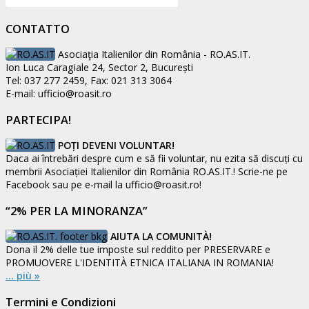
CONTATTO
Asociaţia Italienilor din România - RO.AS.IT.
Ion Luca Caragiale 24, Sector 2, București
Tel: 037 277 2459, Fax: 021 313 3064
E-mail: ufficio@roasit.ro
PARTECIPA!
POȚI DEVENI VOLUNTAR!
Daca ai întrebări despre cum e să fii voluntar, nu ezita să discuți cu
membrii Asociației Italienilor din România RO.AS.IT.! Scrie-ne pe
Facebook sau pe e-mail la ufficio@roasit.ro!
“2% PER LA MINORANZA”
AIUTA LA COMUNITÀ!
Dona il 2% delle tue imposte sul reddito per PRESERVARE e
PROMUOVERE L'IDENTITÀ ETNICA ITALIANA IN ROMANIA!
... più »
Termini e Condizioni