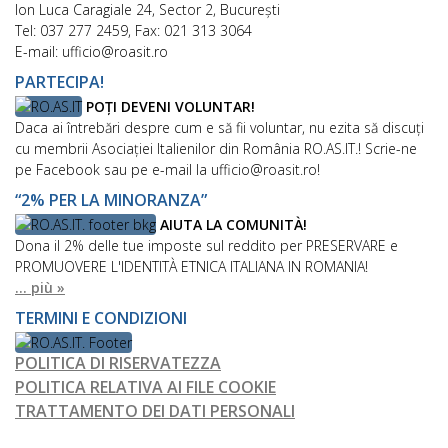
Ion Luca Caragiale 24, Sector 2, București
Tel: 037 277 2459, Fax: 021 313 3064
E-mail: ufficio@roasit.ro
PARTECIPA!
POȚI DEVENI VOLUNTAR!
Daca ai întrebări despre cum e să fii voluntar, nu ezita să discuți
cu membrii Asociației Italienilor din România RO.AS.IT.! Scrie-ne
pe Facebook sau pe e-mail la ufficio@roasit.ro!
“2% PER LA MINORANZA”
AIUTA LA COMUNITÀ!
Dona il 2% delle tue imposte sul reddito per PRESERVARE e
PROMUOVERE L'IDENTITÀ ETNICA ITALIANA IN ROMANIA!
... più »
TERMINI E CONDIZIONI
POLITICA DI RISERVATEZZA
POLITICA RELATIVA AI FILE COOKIE
TRATTAMENTO DEI DATI PERSONALI