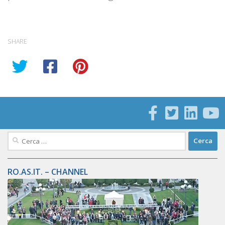
SHARE
Ricerca
per:
RO.AS.IT. – CHANNEL