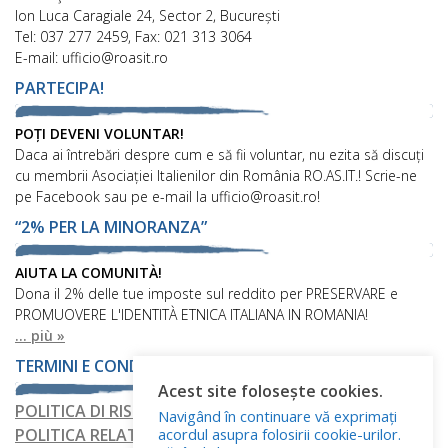
Ion Luca Caragiale 24, Sector 2, București
Tel: 037 277 2459, Fax: 021 313 3064
E-mail: ufficio@roasit.ro
PARTECIPA!
POȚI DEVENI VOLUNTAR!
Daca ai întrebări despre cum e să fii voluntar, nu ezita să discuți
cu membrii Asociației Italienilor din România RO.AS.IT.! Scrie-ne
pe Facebook sau pe e-mail la ufficio@roasit.ro!
“2% PER LA MINORANZA”
AIUTA LA COMUNITÀ!
Dona il 2% delle tue imposte sul reddito per PRESERVARE e
PROMUOVERE L'IDENTITÀ ETNICA ITALIANA IN ROMANIA!
... più »
TERMINI E CONDIZIONI
Acest site folosește cookies.
POLITICA DI RISERVATEZZA
Navigând în continuare vă exprimați
acordul asupra folosirii cookie-urilor.
POLITICA RELATIVA AI FILE COOKIE