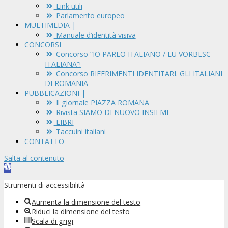
Link utili
Parlamento europeo
MULTIMEDIA |
Manuale d’identità visiva
CONCORSI
Concorso “IO PARLO ITALIANO / EU VORBESC
ITALIANA”!
Concorso RIFERIMENTI IDENTITARI. GLI ITALIANI
DI ROMANIA
PUBBLICAZIONI |
Il giornale PIAZZA ROMANA
Rivista SIAMO DI NUOVO INSIEME
LIBRI
Taccuini italiani
CONTATTO
Salta al contenuto
Apri
la
Strumenti di accessibilità
barra
degli
Aumenta la dimensione del testo
strumenti
Riduci la dimensione del testo
Scala di grigi