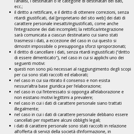
l’analisi, i destinatari o le categorie di destinatari dei dati,
ecc.;
il diritto a rettificare, e il diritto di ottenere correzioni, senza
ritardi giustificati, dal [proprietario del sito web] dei dati di
carattere personale inesatti/ingiustificati, come anche
l’integrazione dei dati incompleti; la rettifica/integrazione
sarà comunicata a ciascun destinatario cui siano stati
trasmessi i dati, a eccezione del caso in cui questo si
dimostri impossibile o presupponga sforzi sproporzionati;
il diritto di cancellare i dati, senza ritardi ingiustificati (“diritto
di essere dimenticato”), nel caso in cui si applichi uno dei
seguenti motivi:
questi non sono più necessari al raggiungimento degli scopi
per cui sono stati raccolti ed elaborati;
nel caso in cui sia ritirato il consenso e non esista
nessun’altra base giuridica per l’elaborazione;
nel caso in cui l’interessato si opponga all’elaborazione e
non esistano motivi legittimi a prevalere;
nel caso in cui i dati di carattere personale siano trattati
illegalmente;
nel caso in cui i dati di carattere personale debbano essere
cancellati per rispettare alcuni obblighi legali;
i dati di carattere personale sono stati raccolti in relazione
all’offerta di servizi della società d’informazione, in