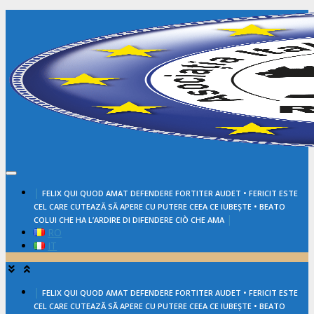
Salta
al
contenuto
|
FELIX QUI QUOD AMAT DEFENDERE FORTITER AUDET • FERICIT ESTE
CEL CARE CUTEAZĂ SĂ APERE CU PUTERE CEEA CE IUBEȘTE • BEATO
|
COLUI CHE HA L’ARDIRE DI DIFENDERE CIÒ CHE AMA
RO
IT
|
FELIX QUI QUOD AMAT DEFENDERE FORTITER AUDET • FERICIT ESTE
CEL CARE CUTEAZĂ SĂ APERE CU PUTERE CEEA CE IUBEȘTE • BEATO