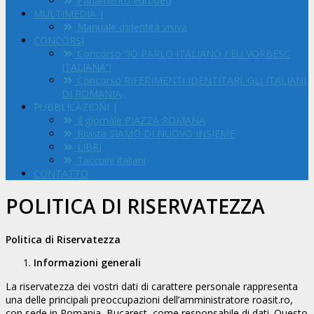
Parlamento europeo
MULTIMEDIA |
Manuale d’identità visiva
CONCORSI
Concorso “IO PARLO ITALIANO / EU VORBESC
ITALIANA”!
Concorso RIFERIMENTI IDENTITARI. GLI ITALIANI
DI ROMANIA
PUBBLICAZIONI |
Il giornale PIAZZA ROMANA
Rivista SIAMO DI NUOVO INSIEME
LIBRI
Taccuini italiani
CONTATTO
POLITICA DI RISERVATEZZA
Politica di Riservatezza
Informazioni generali
La riservatezza dei vostri dati di carattere personale rappresenta
una delle principali preoccupazioni dell’amministratore roasit.ro,
con sede in Romania, Bucarest, come responsabile di dati. Questo