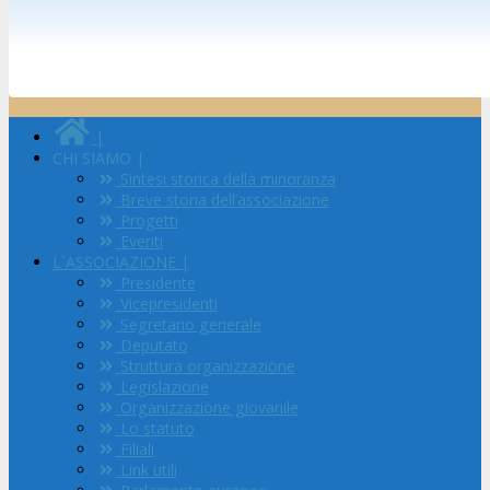
|
CHI SIAMO |
Sintesi storica della minoranza
Breve storia dell’associazione
Progetti
Eventi
L`ASSOCIAZIONE |
Presidente
Vicepresidenti
Segretario generale
Deputato
Struttura organizzazione
Legislazione
Organizzazione giovanile
Lo statuto
Filiali
Link utili