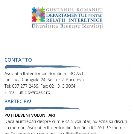
CONTATTO
Asociaţia Italienilor din România - RO.AS.IT.
Ion Luca Caragiale 24, Sector 2, București
Tel: 037 277 2459, Fax: 021 313 3064
E-mail: ufficio@roasit.ro
PARTECIPA!
POȚI DEVENI VOLUNTAR!
Daca ai întrebări despre cum e să fii voluntar, nu ezita să discuți
cu membrii Asociației Italienilor din România RO.AS.IT.! Scrie-ne
pe Facebook sau pe e-mail la ufficio@roasit.ro!