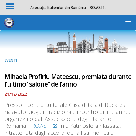
Asociația Italienilor din România – RO.AS.IT.
Salta al contenuto
Apri la 
EVENTI
Mihaela Profiriu Mateescu, premiata durante
l’ultimo “salone” dell’anno
21/12/2022
Presso il centro culturale Casa d’Italia di Bucarest
ha avuto luogo il tradizionale incontro di fine anno,
organizzato dall’Associazione degli Italiani di
Romania –
RO.AS.IT
. In un’atmosfera rilassata,
intrattenuta dagli accordi della fisarmonica di