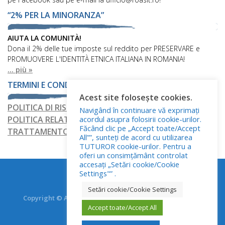
“2% PER LA MINORANZA”
AIUTA LA COMUNITÀ!
Dona il 2% delle tue imposte sul reddito per PRESERVARE e
PROMUOVERE L'IDENTITÀ ETNICA ITALIANA IN ROMANIA!
... più »
TERMINI E CONDIZIONI
Acest site folosește cookies.
POLITICA DI RISERVATEZZA
Navigând în continuare vă exprimați
acordul asupra folosirii cookie-urilor.
POLITICA RELATIVA AI FILE COOKIE
Făcând clic pe „Accept toate/Accept
TRATTAMENTO DEI DATI PERSONALI
All””, sunteți de acord cu utilizarea
TUTUROR cookie-urilor. Pentru a
oferi un consimțământ controlat
accesați „Setări cookie/Cookie
Settings"” .
Setări cookie/Cookie Settings
Copyright © Asociația Italienilor din România - RO.AS.IT.
Accept toate/Accept All
Toate drepturile rezervate.