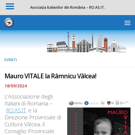
Asociația Italienilor din România – RO.AS.IT.
Salta al contenuto
Apri la 
EVENTI
Mauro VITALE la Râmnicu Vâlcea!
18/09/2024
L’Associazione degli
Italiani di Romania –
RO.AS.IT
. e la
Direzione Provinciale di
Cultura Vâlcea, il
Consiglio Provinciale