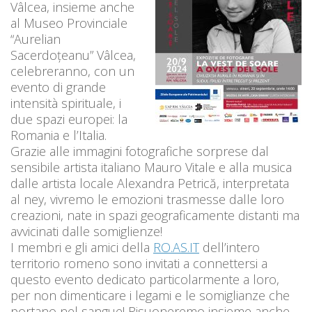
Vâlcea, insieme anche
al Museo Provinciale
“Aurelian
Sacerdoțeanu” Vâlcea,
celebreranno, con un
evento di grande
intensità spirituale, i
due spazi europei: la
Romania e l’Italia.
Grazie alle immagini fotografiche sorprese dal
sensibile artista italiano Mauro Vitale e alla musica
dalle artista locale Alexandra Petrică, interpretata
al ney, vivremo le emozioni trasmesse dalle loro
creazioni, nate in spazi geograficamente distanti ma
avvicinati dalle somiglienze!
I membri e gli amici della
RO.AS.IT
dell’intero
territorio romeno sono invitati a connettersi a
questo evento dedicato particolarmente a loro,
per non dimenticare i legami e le somiglianze che
portano nel sangue! Risuoneremo insieme anche