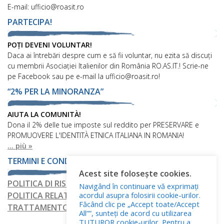
E-mail: ufficio@roasit.ro
PARTECIPA!
POȚI DEVENI VOLUNTAR!
Daca ai întrebări despre cum e să fii voluntar, nu ezita să discuți
cu membrii Asociației Italienilor din România RO.AS.IT.! Scrie-ne
pe Facebook sau pe e-mail la ufficio@roasit.ro!
“2% PER LA MINORANZA”
AIUTA LA COMUNITÀ!
Dona il 2% delle tue imposte sul reddito per PRESERVARE e
PROMUOVERE L'IDENTITÀ ETNICA ITALIANA IN ROMANIA!
... più »
TERMINI E CONDIZIONI
Acest site folosește cookies.
POLITICA DI RISERVATEZZA
Navigând în continuare vă exprimați
acordul asupra folosirii cookie-urilor.
POLITICA RELATIVA AI FILE COOKIE
Făcând clic pe „Accept toate/Accept
TRATTAMENTO DEI DATI PERSONALI
All””, sunteți de acord cu utilizarea
TUTUROR cookie-urilor. Pentru a