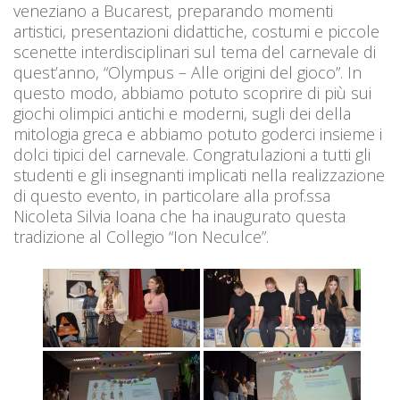
veneziano a Bucarest, preparando momenti
artistici, presentazioni didattiche, costumi e piccole
scenette interdisciplinari sul tema del carnevale di
quest’anno, “Olympus – Alle origini del gioco”. In
questo modo, abbiamo potuto scoprire di più sui
giochi olimpici antichi e moderni, sugli dei della
mitologia greca e abbiamo potuto goderci insieme i
dolci tipici del carnevale. Congratulazioni a tutti gli
studenti e gli insegnanti implicati nella realizzazione
di questo evento, in particolare alla prof.ssa
Nicoleta Silvia Ioana che ha inaugurato questa
tradizione al Collegio “Ion Neculce”.