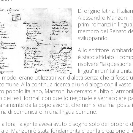
Di origine latina, l’ital
Alessandro Manzoni non
primi romanzi in lingu
membro del Senato del 
sviluppando.
Allo scrittore lombardo,
è stato affidato il comp
risolvere “la questione
lingua” in un’Italia unita
 modo, erano utilizzati i vari dialetti senza che ci fosse 
comune. Alla continua ricerca di un dialogo con il vasto
to popolo italiano, Manzoni ha cercato subito di armon
ano dei testi formali con quello regionale e vernacolare p
anamente dalla popolazione, che non si era mai posta i
ma di comunicare in una lingua comune.
 allora, la gente aveva avuto bisogno solo del proprio di
ra di Manzoni è stata fondamentale per la creazione di 