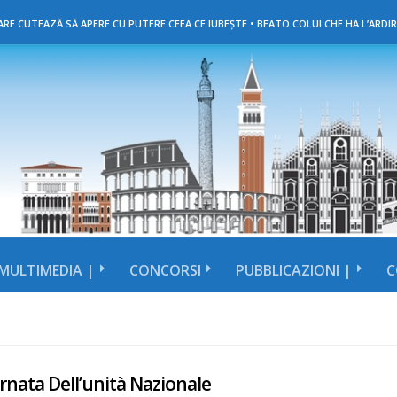
RE CUTEAZĂ SĂ APERE CU PUTERE CEEA CE IUBEȘTE • BEATO COLUI CHE HA L’ARDIR
MULTIMEDIA |
CONCORSI
PUBBLICAZIONI |
C
rnata Dell’unità Nazionale