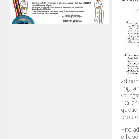
ad ogni
lingua 
variega
l’itali
quotidi
proble
Fino ad
e l’ope