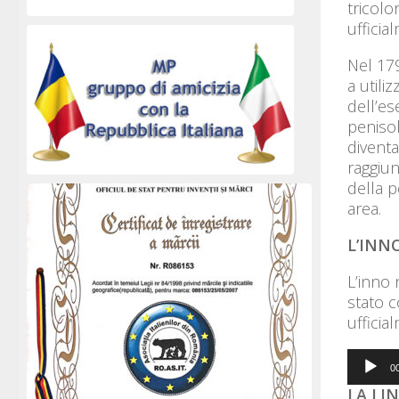
tricolo
ufficia
Nel 179
a utili
dell’es
penisol
diventa
raggiun
della p
area.
L’INN
L’inno 
stato 
ufficia
Audio
0
Player
LA LI