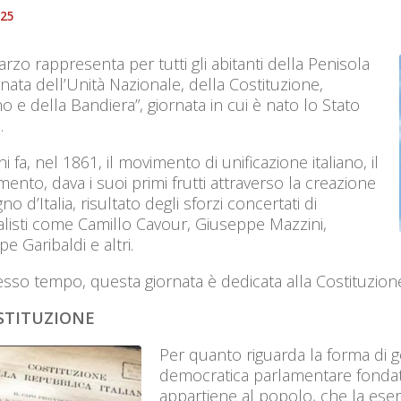
025
arzo rappresenta per tutti gli abitanti della Penisola
rnata dell’Unità Nazionale, della Costituzione,
no e della Bandiera”, giornata in cui è nato lo Stato
.
i fa, nel 1861, il movimento di unificazione italiano, il
mento, dava i suoi primi frutti attraverso la creazione
no d’Italia, risultato degli sforzi concertati di
alisti come Camillo Cavour, Giuseppe Mazzini,
e Garibaldi e altri.
esso tempo, questa giornata è dedicata alla Costituzione, 
STITUZIONE
Per quanto riguarda la forma di g
democratica parlamentare fondata 
appartiene al popolo, che la eserc