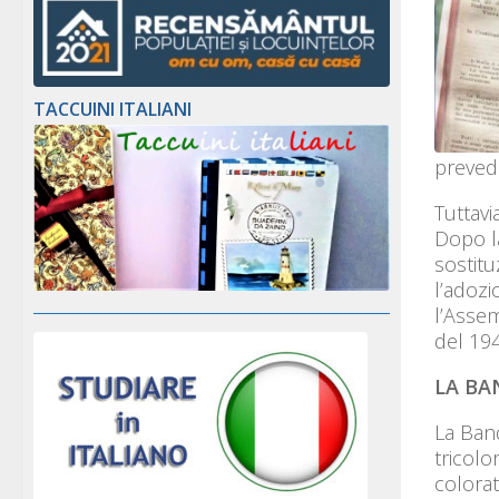
TACCUINI ITALIANI
preved
Tuttavi
Dopo la
sostitu
l’adoz
l’Assem
del 194
LA BA
La Band
tricolo
colorat