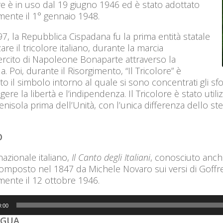
re è in uso dal 19 giugno 1946 ed è stato adottato
lmente il 1° gennaio 1948.
7, la Repubblica Cispadana fu la prima entità statale
zzare il tricolore italiano, durante la marcia
ercito di Napoleone Bonaparte attraverso la
a. Poi, durante il Risorgimento, “Il Tricolore” è
to il simbolo intorno al quale si sono concentrati gli sf
gere la libertà e l’indipendenza. Il Tricolore è stato utili
enisola prima dell’Unità, con l’unica differenza dello
O
nazionale italiano,
Il Canto degli Italiani
, conosciuto anch
composto nel 1847 da Michele Novaro sui versi di Goffr
lmente il 12 ottobre 1946.
0:00
NGUA