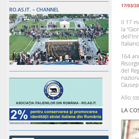
17/03/2
RO.AS.IT. – CHANNEL
Il 17 m
la “Gio
dell’In
Italiano
164 ann
Risorgi
del Reg
nazion
Giusepp
Allo st
LA CO