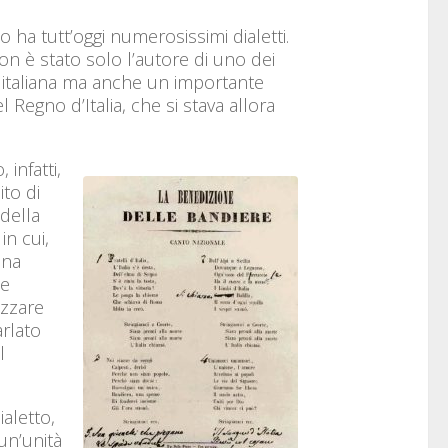
freccia
iano ha tutt’oggi numerosissimi dialetti.
su/giù
 è stato solo l’autore di uno dei
per
a italiana ma anche un importante
aumentare
Regno d’Italia, che si stava allora
o
diminuire
il
 infatti,
volume.
ito di
 della
 in cui,
una
 e
izzare
arlato
l
aletto,
un’unità