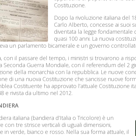
Costituzione.
Dopo la rivoluzione italiana del 1
Carlo Alberto, concesse ai suoi 
diventata la legge fondamentale di
quasi 100 anni. La nuova costituzi
eva un parlamento bicamerale e un governo controllato
a, con il passare del tempo, i ministri si trovarono a ri
 Seconda Guerra Mondiale, con il referendum del 2 giug
zione della monarchia con la repubblica. Le nuove cond
ione di una nuova Costituzione che sancisse nuove form
blea Costituente ha approvato l’attuale Costituzione ital
8 e rivista da ultimo nel 2012.
NDIERA
iera italiana (bandiera d’Italia o Tricolore) è un
re con tre strisce verticali di uguali dimensioni,
e in verde, bianco e rosso. Nella sua forma attuale, il