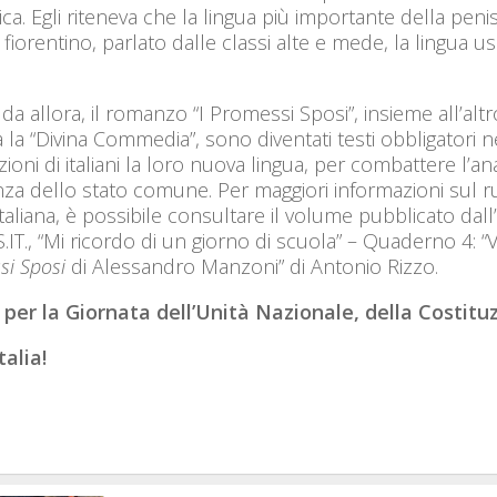
tica. Egli riteneva che la lingua più importante della peni
l fiorentino, parlato dalle classi alte e mede, la lingua u
 da allora, il romanzo “I Promessi Sposi”, insieme all’alt
 la “Divina Commedia”, sono diventati testi obbligatori n
ioni di italiani la loro nuova lingua, per combattere l’
za dello stato comune. Per maggiori informazioni sul ru
italiana, è possibile consultare il volume pubblicato dall
.IT., “Mi ricordo di un giorno di scuola” – Quaderno 4: “V
si Sposi
di Alessandro Manzoni” di Antonio Rizzo.
 per la Giornata dell’Unità Nazionale, della Costituz
talia!