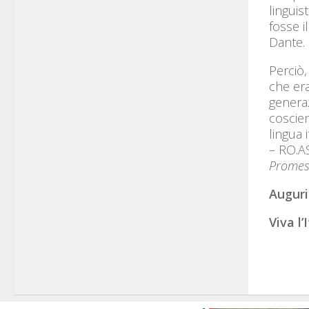
linguis
fosse i
Dante.
Perciò,
che era
generaz
coscien
lingua 
– RO.AS
Promes
Auguri
Viva l’I