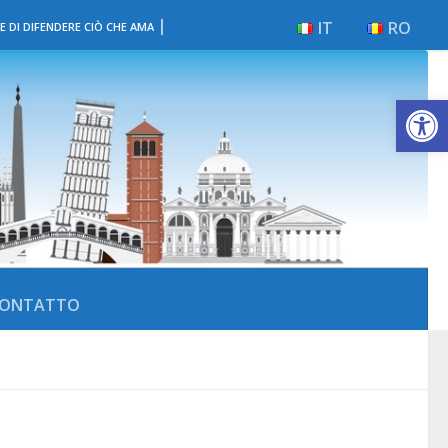
|
IT
RO
E DI DIFENDERE CIÒ CHE AMA
Apri la 
ONTATTO