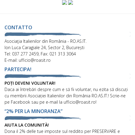
CONTATTO
Asociaţia Italienilor din România - RO.AS.IT.
Ion Luca Caragiale 24, Sector 2, București
Tel: 037 277 2459, Fax: 021 313 3064
E-mail: ufficio@roasit.ro
PARTECIPA!
POȚI DEVENI VOLUNTAR!
Daca ai întrebări despre cum e să fii voluntar, nu ezita să discuți
cu membrii Asociației Italienilor din România RO.AS.IT.! Scrie-ne
pe Facebook sau pe e-mail la ufficio@roasit.ro!
“2% PER LA MINORANZA”
AIUTA LA COMUNITÀ!
Dona il 2% delle tue imposte sul reddito per PRESERVARE e