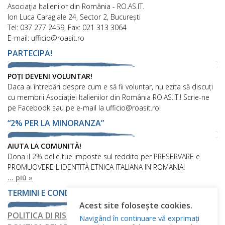
Asociaţia Italienilor din România - RO.AS.IT.
Ion Luca Caragiale 24, Sector 2, București
Tel: 037 277 2459, Fax: 021 313 3064
E-mail: ufficio@roasit.ro
PARTECIPA!
POȚI DEVENI VOLUNTAR!
Daca ai întrebări despre cum e să fii voluntar, nu ezita să discuți
cu membrii Asociației Italienilor din România RO.AS.IT.! Scrie-ne
pe Facebook sau pe e-mail la ufficio@roasit.ro!
“2% PER LA MINORANZA”
AIUTA LA COMUNITÀ!
Dona il 2% delle tue imposte sul reddito per PRESERVARE e
PROMUOVERE L'IDENTITÀ ETNICA ITALIANA IN ROMANIA!
... più »
TERMINI E CONDIZIONI
Acest site folosește cookies.
POLITICA DI RISERVATEZZA
Navigând în continuare vă exprimați