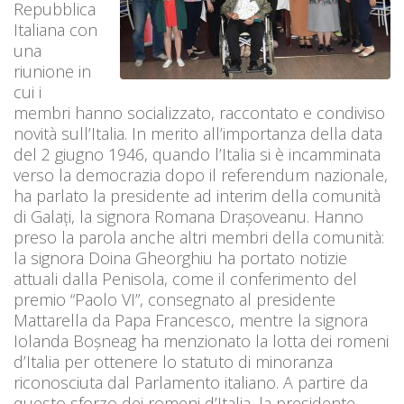
Repubblica
Italiana con
una
riunione in
cui i
membri hanno socializzato, raccontato e condiviso
novità sull’Italia. In merito all’importanza della data
del 2 giugno 1946, quando l’Italia si è incamminata
verso la democrazia dopo il referendum nazionale,
ha parlato la presidente ad interim della comunità
di Galați, la signora Romana Drașoveanu. Hanno
preso la parola anche altri membri della comunità:
la signora Doina Gheorghiu ha portato notizie
attuali dalla Penisola, come il conferimento del
premio “Paolo VI”, consegnato al presidente
Mattarella da Papa Francesco, mentre la signora
Iolanda Boșneag ha menzionato la lotta dei romeni
d’Italia per ottenere lo statuto di minoranza
riconosciuta dal Parlamento italiano. A partire da
questo sforzo dei romeni d’Italia, la presidente