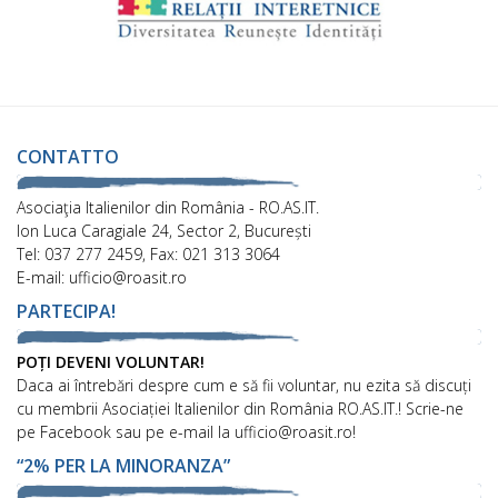
CONTATTO
Asociaţia Italienilor din România - RO.AS.IT.
Ion Luca Caragiale 24, Sector 2, București
Tel: 037 277 2459, Fax: 021 313 3064
E-mail: ufficio@roasit.ro
PARTECIPA!
POȚI DEVENI VOLUNTAR!
Daca ai întrebări despre cum e să fii voluntar, nu ezita să discuți
cu membrii Asociației Italienilor din România RO.AS.IT.! Scrie-ne
pe Facebook sau pe e-mail la ufficio@roasit.ro!
“2% PER LA MINORANZA”