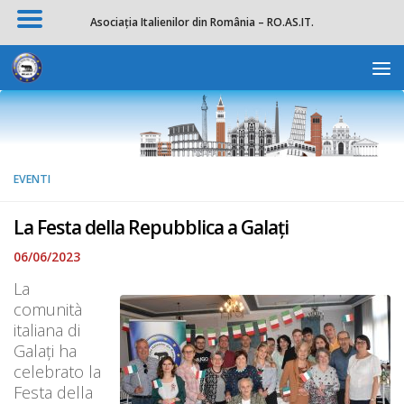
Asociația Italienilor din România – RO.AS.IT.
Salta al contenuto
Apri la 
EVENTI
La Festa della Repubblica a Galați
06/06/2023
La
comunità
italiana di
Galați ha
celebrato la
Festa della