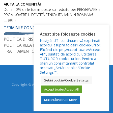
AIUTA LA COMUNITÀ!
Dona il 2% delle tue imposte sul reddito per PRESERVARE e
PROMUOVERE L'IDENTITÀ ETNICA ITALIANA IN ROMANIA!
... più »
TERMINI E CONDIZIONI
Acest site folosește cookies.
POLITICA DI RISERVATEZZA
Navigând în continuare vă exprimați
acordul asupra folosirii cookie-urilor.
POLITICA RELATIVA AI FILE COOKIE
Făcând clic pe „Accept toate/Accept
TRATTAMENTO DEI DATI PERSONALI
All””, sunteți de acord cu utilizarea
TUTUROR cookie-urilor. Pentru a
oferi un consimțământ controlat
accesați „Setări cookie/Cookie
Settings"” .
Setări cookie/Cookie Settings
Copyright © Asociația Italienilor din România - RO.AS.IT.
Accept toate/Accept All
Toate drepturile rezervate.
Mai Multe/Read More