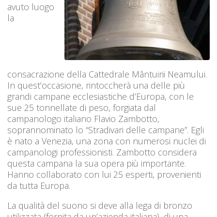
avuto luogo
la
consacrazione della Cattedrale Mântuirii Neamului.
In quest’occasione, rintoccherà una delle più
grandi campane ecclesiastiche d’Europa, con le
sue 25 tonnellate di peso, forgiata dal
campanologo italiano Flavio Zambotto,
soprannominato lo “Stradivari delle campane”. Egli
è nato a Venezia, una zona con numerosi nuclei di
campanologi professionisti. Zambotto considera
questa campana la sua opera più importante.
Hanno collaborato con lui 25 esperti, provenienti
da tutta Europa.
La qualità del suono si deve alla lega di bronzo
utilizzata (fornita da un’azienda italiana), di una