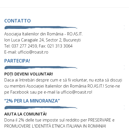
CONTATTO
Asociaţia Italienilor din România - RO.AS.IT.
Ion Luca Caragiale 24, Sector 2, București
Tel: 037 277 2459, Fax: 021 313 3064
E-mail: ufficio@roasit.ro
PARTECIPA!
POȚI DEVENI VOLUNTAR!
Daca ai întrebări despre cum e să fii voluntar, nu ezita să discuți
cu membrii Asociației Italienilor din România RO.AS.IT.! Scrie-ne
pe Facebook sau pe e-mail la ufficio@roasit.ro!
“2% PER LA MINORANZA”
AIUTA LA COMUNITÀ!
Dona il 2% delle tue imposte sul reddito per PRESERVARE e
PROMUOVERE L'IDENTITÀ ETNICA ITALIANA IN ROMANIA!