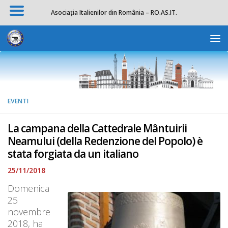
Asociația Italienilor din România – RO.AS.IT.
Salta al contenuto
Apri la 
EVENTI
La campana della Cattedrale Mântuirii
Neamului (della Redenzione del Popolo) è
stata forgiata da un italiano
25/11/2018
Domenica
25
novembre
2018, ha