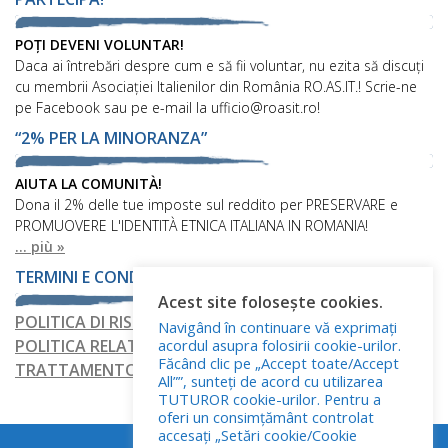
POȚI DEVENI VOLUNTAR!
Daca ai întrebări despre cum e să fii voluntar, nu ezita să discuți
cu membrii Asociației Italienilor din România RO.AS.IT.! Scrie-ne
pe Facebook sau pe e-mail la ufficio@roasit.ro!
“2% PER LA MINORANZA”
AIUTA LA COMUNITÀ!
Dona il 2% delle tue imposte sul reddito per PRESERVARE e
PROMUOVERE L'IDENTITÀ ETNICA ITALIANA IN ROMANIA!
... più »
TERMINI E CONDIZIONI
Acest site folosește cookies.
POLITICA DI RISERVATEZZA
Navigând în continuare vă exprimați
acordul asupra folosirii cookie-urilor.
POLITICA RELATIVA AI FILE COOKIE
Făcând clic pe „Accept toate/Accept
TRATTAMENTO DEI DATI PERSONALI
All””, sunteți de acord cu utilizarea
TUTUROR cookie-urilor. Pentru a
oferi un consimțământ controlat
accesați „Setări cookie/Cookie