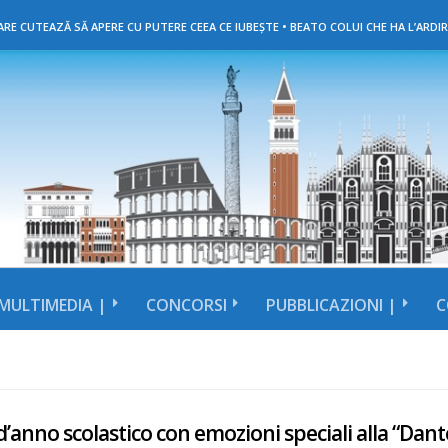
RE CUTEAZĂ SĂ APERE CU PUTERE CEEA CE IUBEȘTE • BEATO COLUI CHE HA L’ARDIR
MULTIMEDIA |
CONCORSI
PUBBLICAZIONI |
C
 d’anno scolastico con emozioni speciali alla “Dant