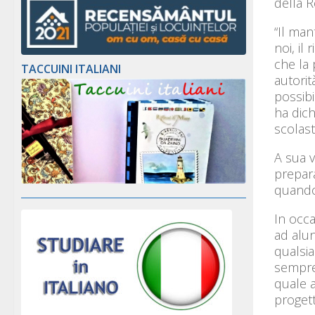
della 
“Il man
noi, il
che la 
TACCUINI ITALIANI
autorit
possibi
ha dich
scolast
A sua v
prepara
quando l
In occa
ad alun
qualsia
sempre 
quale 
progett