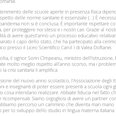
Romania:
tenimento delle scuole aperte in presenza fisica dipend
 rispetto delle norme sanitarie è essenziale (…) È necessa
pandemia non si è conclusa. È importante rispettare con
à, per proteggere noi stessi e i nostri cari. Grazie al no
lità di avere quest’anno un processo educativo relativam
iarato il capo dello stato, che ha partecipato alla ceri
ico presso il Liceo Scientifico Carol I di Valea Doftanei.
olta, il signor Sorin Cîmpeanu, ministro dell’Istruzione,
te molto meglio rispetto all’anno scorso, ma i problemi
a crisi sanitaria li amplifica.
sione del nuovo anno scolastico, l’Associazione degli It
ni e insegnanti di poter essere presenti a scuola ogni g
si cosa intendano realizzare. Abbiate fiducia nel fatto 
ricompensati. Siamo orgogliosi di avere un partner come 
abbiamo percorso un cammino che diventa man mano più 
i per lo sviluppo dello studio in lingua materna italiana.