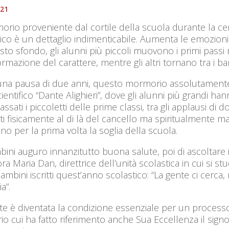
021
orio proveniente dal cortile della scuola durante la ce
ico è un dettaglio indimenticabile. Aumenta le emozioni
to sfondo, gli alunni più piccoli muovono i primi passi 
ormazione del carattere, mentre gli altri tornano tra i b
na pausa di due anni, questo mormorio assolutamente s
cientifico “Dante Alighieri”, dove gli alunni più grandi han
ssati i piccoletti delle prime classi, tra gli applausi di 
i fisicamente al di là del cancello ma spiritualmente m
no per la prima volta la soglia della scuola.
bini auguro innanzitutto buona salute, poi di ascoltare i 
ora Maria Dan, direttrice dell’unità scolastica in cui si st
ambini iscritti quest’anno scolastico: “La gente ci cerca,
ia”.
te è diventata la condizione essenziale per un processo e
io cui ha fatto riferimento anche Sua Eccellenza il sig