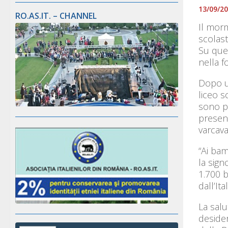
13/09/2
RO.AS.IT. – CHANNEL
Il morm
scolast
Su ques
nella f
Dopo u
liceo s
sono pa
present
varcava
“Ai bam
la sign
1.700 b
dall’Ital
La salu
desider