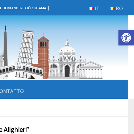
|
IT
RO
E DI DIFENDERE CIÒ CHE AMA
Apri la 
ONTATTO
e Alighieri”