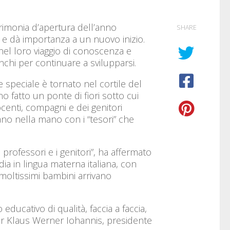
rimonia d’apertura dell’anno
SHARE
 e dà importanza a un nuovo inizio.
nel loro viaggio di conoscenza e
anchi per continuare a svilupparsi.
peciale è tornato nel cortile del
no fatto un ponte di fiori sotto cui
docenti, compagni e dei genitori
ano nella mano con i “tesori” che
professori e i genitori”, ha affermato
udia in lingua materna italiana, con
 moltissimi bambini arrivano
ducativo di qualità, faccia a faccia,
nor Klaus Werner Iohannis, presidente