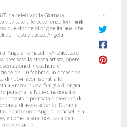
.IT. ha celebrato la Giornata
SHARE
 dedicato alle eccellenze femminili
 due donne di origine italiana, che
ali del nostro paese: Angela
a di Angela Tomaselli, «Architetture
a precisato la stessa artista, opere
ppresentazioni di maschere e
azione del 10 febbraio, in occasione
 di nuovi lavori ispirati alle
ta a Brezoi in una famiglia di origini
e personali all’attivo, nazionali e
to apprezzata e premiata e membro di
è onorata di avere accanto. Durante
ottolineato come Angela Tomaselli sia
ione, e come la sua mostra calda e
ana e veneziana.