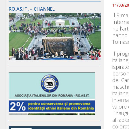
11/03/2
RO.AS.IT. – CHANNEL
Il 9 ma
Intern
nell’a
hanno d
Tomasel
Il prog
italian
ispirat
persona
del Car
mascher
italian
interna
valore 
l’inaug
all’api
colorat