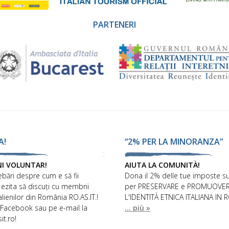
PARTENERI
A!
“2% PER LA MINORANZA”
NI VOLUNTAR!
AIUTA LA COMUNITÀ!
ebări despre cum e să fii
Dona il 2% delle tue imposte su
 ezita să discuți cu membrii
per PRESERVARE e PROMUOVE
talienilor din România RO.AS.IT.!
L'IDENTITÀ ETNICA ITALIANA IN 
 Facebook sau pe e-mail la
... più »
it.ro!