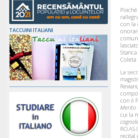
Poiché
rallegr
con la
TACCUINI ITALIANI
onorare
comunit
lasciat
Stanca 
Coleta 
La seco
magistr
Reviani
compos
con il
Merito 
cui la 
cagnol
RO.AS.I
recital