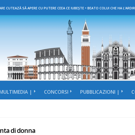
RE CUTEAZĂ SĂ APERE CU PUTERE CEEA CE IUBEȘTE • BEATO COLUI CHE HA L’ARDIR
MULTIMEDIA |
CONCORSI
PUBBLICAZIONI |
C
nta di donna