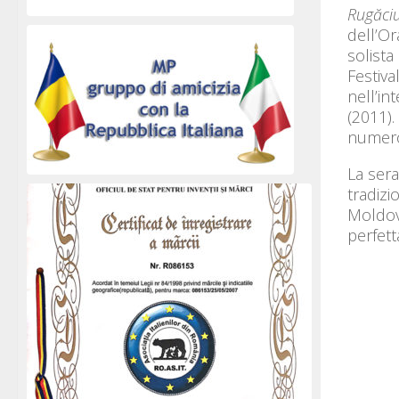
Rugăciu
dell’Or
solista
Festiva
nell’in
(2011).
numero
La sera
tradizi
Moldov
perfett