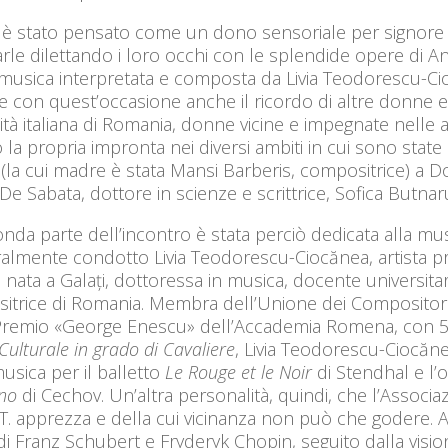
 è stato pensato come un dono sensoriale per signore e
arle dilettando i loro occhi con le splendide opere di A
 musica interpretata e composta da Livia Teodorescu-Ci
 con quest’occasione anche il ricordo di altre donne ec
à italiana di Romania, donne vicine e impegnate nelle at
o la propria impronta nei diversi ambiti in cui sono state
(la cui madre è stata Mansi Barberis, compositrice) a D
De Sabata, dottore in scienze e scrittrice, Sofica Butnar
nda parte dell’incontro è stata perciò dedicata alla mus
almente condotto Livia Teodorescu-Ciocănea, artista pro
, nata a Galați, dottoressa in musica, docente universitar
itrice di Romania. Membra dell’Unione dei Compositori 
 Premio «George Enescu» dell’Accademia Romena, con 5 
Culturale in grado di Cavaliere
, Livia Teodorescu-Ciocăne
musica per il balletto
Le Rouge et le Noir
di Stendhal e l’o
ino
di Cechov. Un’altra personalità, quindi, che l’Associaz
T. apprezza e della cui vicinanza non può che godere. A Ca
 di Franz Schubert e Fryderyk Chopin, seguito dalla visi