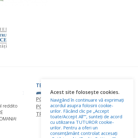
TERMINI E CONDIZIONI
Acest site folosește cookies.
POLITICA DI RISERVATEZZA
Navigând în continuare vă exprimați
acordul asupra folosirii cookie-
l reddito
POLITICA RELATIVA AI FILE COOKIE
urilor. Făcând clic pe „Accept
RE
TRATTAMENTO DEI DATI PERSONALI
toate/Accept All””, sunteți de acord
ROMANIA!
cu utilizarea TUTUROR cookie-
urilor. Pentru a oferi un
consimțământ controlat accesați