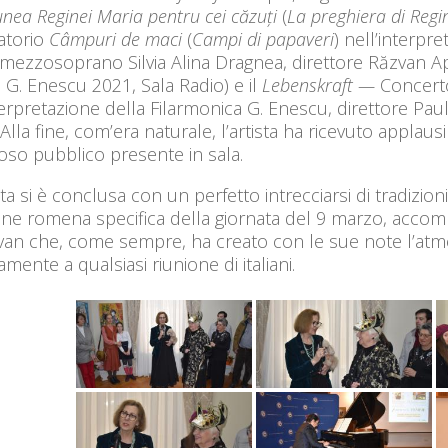
nea Reginei Maria pentru cei căzuți
(
La preghiera di Regi
atorio
Câmpuri de maci
(
Campi di papaveri
) nell’interpr
 mezzosoprano Silvia Alina Dragnea, direttore Răzvan Ape
l G. Enescu 2021, Sala Radio) e il
Lebenskraft —
Concerto
terpretazione della Filarmonica G. Enescu, direttore Pau
 Alla fine, com’era naturale, l’artista ha ricevuto applau
so pubblico presente in sala.
ta si è conclusa con un perfetto intrecciarsi di tradizion
one romena specifica della giornata del 9 marzo, accomp
an che, come sempre, ha creato con le sue note l’atmos
amente a qualsiasi riunione di italiani.