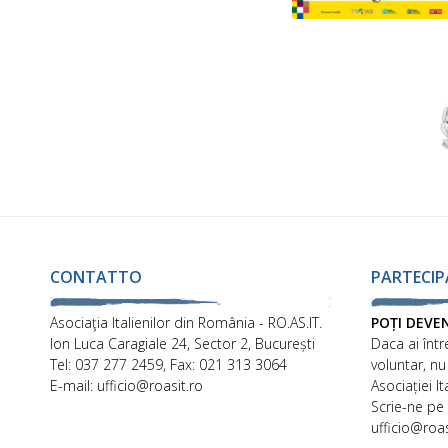
CONTATTO
PARTECIP
Asociaţia Italienilor din România - RO.AS.IT.
POȚI DEVE
Ion Luca Caragiale 24, Sector 2, București
Daca ai într
Tel: 037 277 2459, Fax: 021 313 3064
voluntar, nu
E-mail: ufficio@roasit.ro
Asociației I
Scrie-ne pe
ufficio@roas