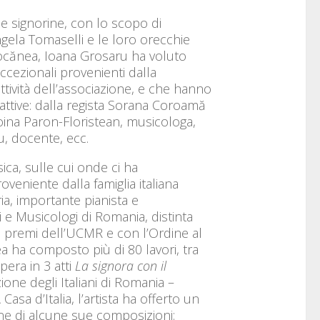
 signorine, con lo scopo di
ngela Tomaselli e le loro orecchie
ocănea, Ioana Grosaru ha voluto
cezionali provenienti dalla
tività dell’associazione, e che hanno
 attive: dalla regista Sorana Coroamă
oina Paron-Floristean, musicologa,
u, docente, ecc.
ica, sulle cui onde ci ha
veniente dalla famiglia italiana
ia, importante pianista e
e Musicologi di Romania, distinta
premi dell’UCMR e con l’Ordine al
a ha composto più di 80 lavori, tra
pera in 3 atti
La signora con il
ione degli Italiani di Romania –
sa d’Italia, l’artista ha offerto un
one di alcune sue composizioni: