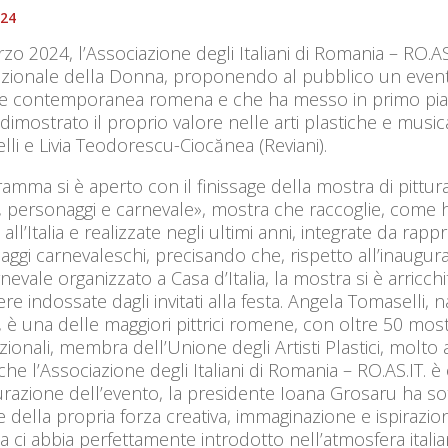
024
rzo 2024, l’Associazione degli Italiani di Romania – RO.AS
azionale della Donna, proponendo al pubblico un evento
rte contemporanea romena e che ha messo in primo piano
imostrato il proprio valore nelle arti plastiche e music
li e Livia Teodorescu-Ciocănea (Reviani).
ramma si è aperto con il finissage della mostra di pittur
e, personaggi e carnevale», mostra che raccoglie, come h
e all’Italia e realizzate negli ultimi anni, integrate da ra
ggi carnevaleschi, precisando che, rispetto all’inaugur
nevale organizzato a Casa d’Italia, la mostra si è arricchita
e indossate dagli invitati alla festa. Angela Tomaselli, na
e, è una delle maggiori pittrici romene, con oltre 50 mostr
zionali, membra dell’Unione degli Artisti Plastici, mol
che l’Associazione degli Italiani di Romania – RO.AS.IT. 
urazione dell’evento, la presidente Ioana Grosaru ha s
ce della propria forza creativa, immaginazione e ispiraz
a ci abbia perfettamente introdotto nell’atmosfera itali