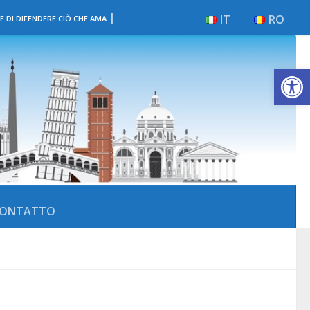
|
IT
RO
E DI DIFENDERE CIÒ CHE AMA
Apri la 
ONTATTO