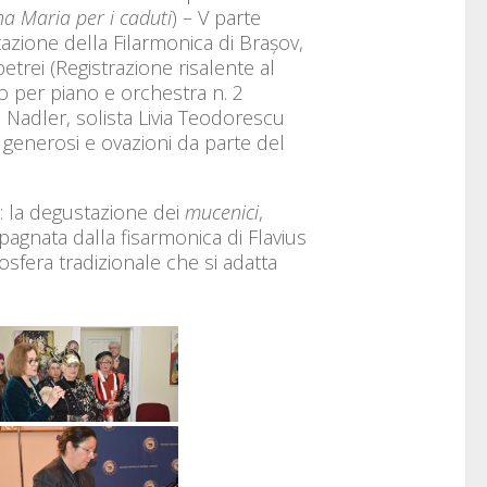
na Maria per i caduti
) – V parte
etazione della Filarmonica di Brașov,
trei (Registrazione risalente al
 per piano e orchestra n. 2
l Nadler, solista Livia Teodorescu
si generosi e ovazioni da parte del
i: la degustazione dei
mucenici
,
agnata dalla fisarmonica di Flavius
fera tradizionale che si adatta