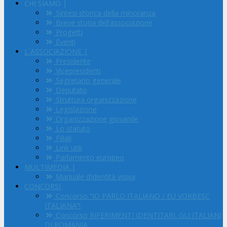
CHI SIAMO |
Sintesi storica della minoranza
Breve storia dell’associazione
Progetti
Eventi
L`ASSOCIAZIONE |
Presidente
Vicepresidenti
Segretario generale
Deputato
Struttura organizzazione
Legislazione
Organizzazione giovanile
Lo statuto
Filiali
Link utili
Parlamento europeo
MULTIMEDIA |
Manuale d’identità visiva
CONCORSI
Concorso “IO PARLO ITALIANO / EU VORBESC
ITALIANA”!
Concorso RIFERIMENTI IDENTITARI. GLI ITALIANI
DI ROMANIA