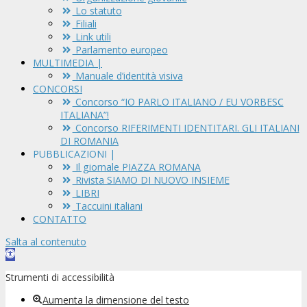
Lo statuto
Filiali
Link utili
Parlamento europeo
MULTIMEDIA |
Manuale d’identità visiva
CONCORSI
Concorso “IO PARLO ITALIANO / EU VORBESC
ITALIANA”!
Concorso RIFERIMENTI IDENTITARI. GLI ITALIANI
DI ROMANIA
PUBBLICAZIONI |
Il giornale PIAZZA ROMANA
Rivista SIAMO DI NUOVO INSIEME
LIBRI
Taccuini italiani
CONTATTO
Salta al contenuto
Apri
la
Strumenti di accessibilità
barra
degli
Aumenta la dimensione del testo
strumenti