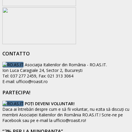
CONTATTO
Asociaţia Italienilor din România - RO.AS.IT.
Ion Luca Caragiale 24, Sector 2, București
Tel: 037 277 2459, Fax: 021 313 3064
E-mail: ufficio@roasit.ro
PARTECIPA!
POȚI DEVENI VOLUNTAR!
Daca ai întrebări despre cum e să fii voluntar, nu ezita să discuți cu
membrii Asociației Italienilor din România RO.AS.IT.! Scrie-ne pe
Facebook sau pe e-mail la ufficio@roasit.ro!
“2% PER LA MINORANZA”