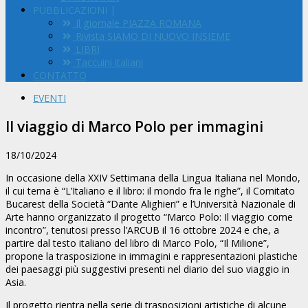
PUBBLICAZIONI |
Il giornale PIAZZA ROMANA
Rivista SIAMO DI NUOVO INSIEME
LIBRI
Taccuini italiani
CONTATTO
EVENTI
Il viaggio di Marco Polo per immagini
18/10/2024
In occasione della XXIV Settimana della Lingua Italiana nel Mondo,
il cui tema è “L’Italiano e il libro: il mondo fra le righe”, il Comitato
Bucarest della Società “Dante Alighieri” e l’Università Nazionale di
Arte hanno organizzato il progetto “Marco Polo: Il viaggio come
incontro”, tenutosi presso l’ARCUB il 16 ottobre 2024 e che, a
partire dal testo italiano del libro di Marco Polo, “Il Milione”,
propone la trasposizione in immagini e rappresentazioni plastiche
dei paesaggi più suggestivi presenti nel diario del suo viaggio in
Asia.
Il progetto rientra nella serie di trasposizioni artistiche di alcune