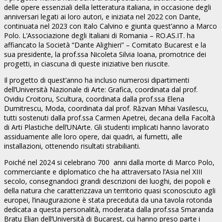
delle opere essenziali della letteratura italiana, in occasione degli
anniversari legati ai loro autori, e iniziata nel 2022 con Dante,
continuata nel 2023 con Italo Calvino e giunta quest’anno a Marco
Polo. L’Associazione degli Italiani di Romania – RO.AS.IT. ha
affiancato la Società “Dante Alighieri” – Comitato Bucarest e la
sua presidente, la prof.ssa Nicoleta Silvia Ioana, promotrice dei
progetti, in ciascuna di queste iniziative ben riuscite.
Il progetto di quest’anno ha incluso numerosi dipartimenti
dell’Università Nazionale di Arte: Grafica, coordinata dal prof.
Ovidiu Croitoru, Scultura, coordinata dalla prof.ssa Elena
Dumitrescu, Moda, coordinata dal prof. Răzvan Mihai Vasilescu,
tutti sostenuti dalla prof.ssa Carmen Apetrei, decana della Facoltà
di Arti Plastiche dell’UNArte. Gli studenti implicati hanno lavorato
assiduamente alle loro opere, dai quadri, ai fumetti, alle
installazioni, ottenendo risultati strabilianti.
Poiché nel 2024 si celebrano 700 anni dalla morte di Marco Polo,
commerciante e diplomatico che ha attraversato l’Asia nel XIII
secolo, consegnandoci grandi descrizioni dei luoghi, dei popoli e
della natura che caratterizzava un territorio quasi sconosciuto agli
europei, l’inaugurazione è stata preceduta da una tavola rotonda
dedicata a questa personalità, moderata dalla prof.ssa Smaranda
Bratu Elian dell’Università di Bucarest, cui hanno preso parte i