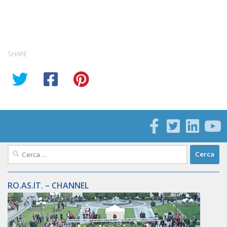
SHARE
Ricerca
per:
RO.AS.IT. – CHANNEL