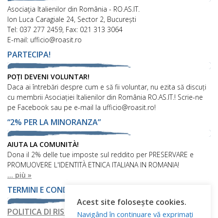
Asociaţia Italienilor din România - RO.AS.IT.
Ion Luca Caragiale 24, Sector 2, București
Tel: 037 277 2459, Fax: 021 313 3064
E-mail: ufficio@roasit.ro
PARTECIPA!
POȚI DEVENI VOLUNTAR!
Daca ai întrebări despre cum e să fii voluntar, nu ezita să discuți
cu membrii Asociației Italienilor din România RO.AS.IT.! Scrie-ne
pe Facebook sau pe e-mail la ufficio@roasit.ro!
“2% PER LA MINORANZA”
AIUTA LA COMUNITÀ!
Dona il 2% delle tue imposte sul reddito per PRESERVARE e
PROMUOVERE L'IDENTITÀ ETNICA ITALIANA IN ROMANIA!
... più »
TERMINI E CONDIZIONI
Acest site folosește cookies.
POLITICA DI RISERVATEZZA
Navigând în continuare vă exprimați