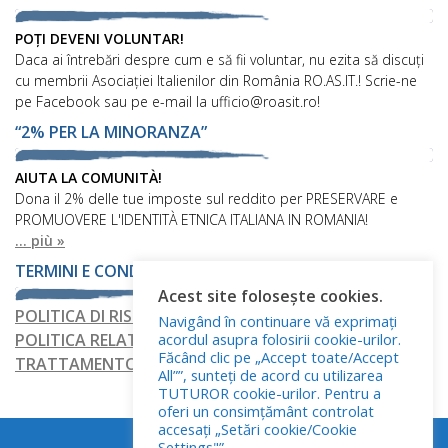
POȚI DEVENI VOLUNTAR!
Daca ai întrebări despre cum e să fii voluntar, nu ezita să discuți
cu membrii Asociației Italienilor din România RO.AS.IT.! Scrie-ne
pe Facebook sau pe e-mail la ufficio@roasit.ro!
“2% PER LA MINORANZA”
AIUTA LA COMUNITÀ!
Dona il 2% delle tue imposte sul reddito per PRESERVARE e
PROMUOVERE L'IDENTITÀ ETNICA ITALIANA IN ROMANIA!
... più »
TERMINI E CONDIZIONI
Acest site folosește cookies.
POLITICA DI RISERVATEZZA
Navigând în continuare vă exprimați
acordul asupra folosirii cookie-urilor.
POLITICA RELATIVA AI FILE COOKIE
Făcând clic pe „Accept toate/Accept
TRATTAMENTO DEI DATI PERSONALI
All””, sunteți de acord cu utilizarea
TUTUROR cookie-urilor. Pentru a
oferi un consimțământ controlat
accesați „Setări cookie/Cookie
Settings"” .