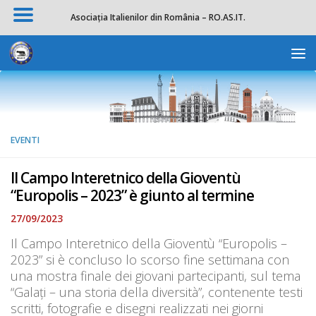
Asociația Italienilor din România – RO.AS.IT.
Salta al contenuto
Apri la 
EVENTI
Il Campo Interetnico della Gioventù
“Europolis – 2023” è giunto al termine
27/09/2023
Il Campo Interetnico della Gioventù “Europolis –
2023” si è concluso lo scorso fine settimana con
una mostra finale dei giovani partecipanti, sul tema
“Galați – una storia della diversità”, contenente testi
scritti, fotografie e disegni realizzati nei giorni