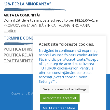
“2% PER LA MINORANZA”
AIUTA LA COMUNITÀ!
Dona il 2% delle tue imposte sul reddito per PRESERVARE e
PROMUOVERE L'IDENTITÀ ETNICA ITALIANA IN ROMANIA!
... più »
TERMINI E CONDIZIONI
Acest site folosește cookies.
POLITICA DI RISERVATEZZA
Navigând în continuare vă exprimați
acordul asupra folosirii cookie-urilor.
POLITICA RELATIVA AI FILE COOKIE
Făcând clic pe „Accept toate/Accept
TRATTAMENTO DEI DATI PERSONALI
All””, sunteți de acord cu utilizarea
TUTUROR cookie-urilor. Pentru a
oferi un consimțământ controlat
accesați „Setări cookie/Cookie
Settings"” .
Setări cookie/Cookie Settings
Copyright © Asociația Italienilor din România - RO.AS.IT.
Accept toate/Accept All
Toate drepturile rezervate.
Mai Multe/Read More