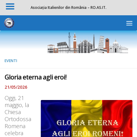
Asociația Italienilor din România – RO.AS.IT.
Salta al contenuto
Apri la 
EVENTI
Gloria eterna agli eroi!
21/05/2026
Oggi, 21
maggio, la
Chiesa
Ortodossa
Romena
celebra