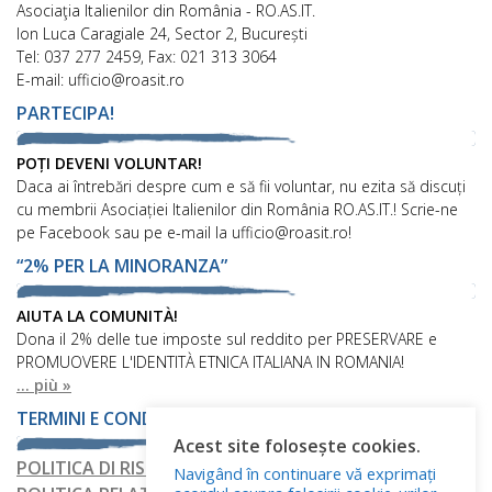
Asociaţia Italienilor din România - RO.AS.IT.
Ion Luca Caragiale 24, Sector 2, București
Tel: 037 277 2459, Fax: 021 313 3064
E-mail: ufficio@roasit.ro
PARTECIPA!
POȚI DEVENI VOLUNTAR!
Daca ai întrebări despre cum e să fii voluntar, nu ezita să discuți
cu membrii Asociației Italienilor din România RO.AS.IT.! Scrie-ne
pe Facebook sau pe e-mail la ufficio@roasit.ro!
“2% PER LA MINORANZA”
AIUTA LA COMUNITÀ!
Dona il 2% delle tue imposte sul reddito per PRESERVARE e
PROMUOVERE L'IDENTITÀ ETNICA ITALIANA IN ROMANIA!
... più »
TERMINI E CONDIZIONI
Acest site folosește cookies.
POLITICA DI RISERVATEZZA
Navigând în continuare vă exprimați