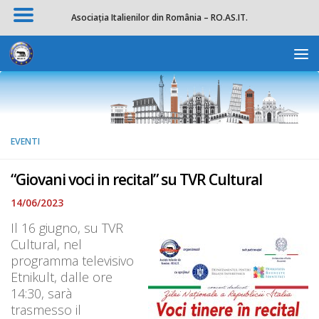
Asociația Italienilor din România – RO.AS.IT.
Salta al contenuto
Apri la 
EVENTI
“Giovani voci in recital” su TVR Cultural
14/06/2023
Il 16 giugno, su TVR
Cultural, nel
programma televisivo
Etnikult, dalle ore
14:30, sarà
trasmesso il