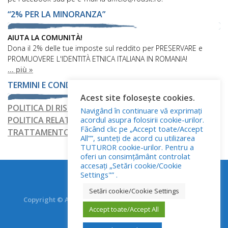
“2% PER LA MINORANZA”
AIUTA LA COMUNITÀ!
Dona il 2% delle tue imposte sul reddito per PRESERVARE e
PROMUOVERE L'IDENTITÀ ETNICA ITALIANA IN ROMANIA!
... più »
TERMINI E CONDIZIONI
Acest site folosește cookies.
POLITICA DI RISERVATEZZA
Navigând în continuare vă exprimați
acordul asupra folosirii cookie-urilor.
POLITICA RELATIVA AI FILE COOKIE
Făcând clic pe „Accept toate/Accept
TRATTAMENTO DEI DATI PERSONALI
All””, sunteți de acord cu utilizarea
TUTUROR cookie-urilor. Pentru a
oferi un consimțământ controlat
accesați „Setări cookie/Cookie
Settings"” .
Setări cookie/Cookie Settings
Copyright © Asociația Italienilor din România - RO.AS.IT.
Accept toate/Accept All
Toate drepturile rezervate.