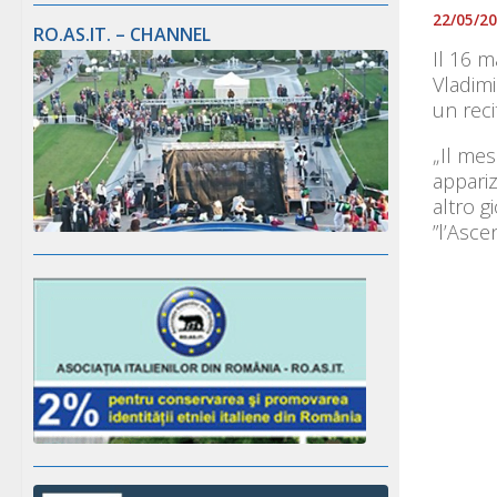
22/05/2
RO.AS.IT. – CHANNEL
Il 16 m
Vladimi
un reci
„Il mes
appariz
altro g
”l’Asce