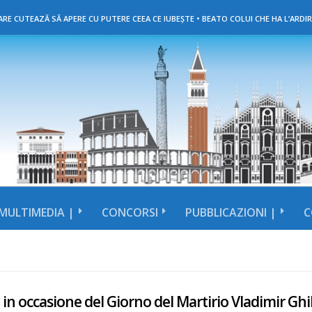
RE CUTEAZĂ SĂ APERE CU PUTERE CEEA CE IUBEȘTE • BEATO COLUI CHE HA L’ARDIR
MULTIMEDIA |
CONCORSI
PUBBLICAZIONI |
C
 in occasione del Giorno del Martirio Vladimir Gh