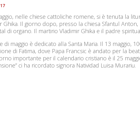
017
aggio, nelle chiese cattoliche romene, si è tenuta la litu
r Ghika. Il giorno dopo, presso la chiesa Sfantul Anton
tal di organo. Il martirio Vladimir Ghika e il padre spiritu
e di maggio è dedicato alla Santa Maria. Il 13 maggio, 100
ione di Fatima, dove Papa Francsic è andato per la beati
iorno importante per il calendario cristiano è il 25 maggi
nsione” ci ha ricordato signora Natividad Luisa Murariu.