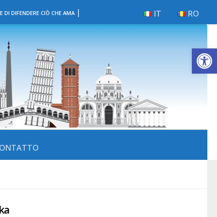
|
IT
RO
E DI DIFENDERE CIÒ CHE AMA
Apri la 
ONTATTO
ika