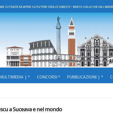
RE CUTEAZĂ SĂ APERE CU PUTERE CEEA CE IUBEȘTE • BEATO COLUI CHE HA L’ARDIR
MULTIMEDIA |
CONCORSI
PUBBLICAZIONI |
C
scu a Suceava e nel mondo