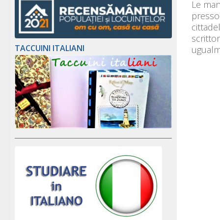
Le man
presso
cittade
scritto
TACCUINI ITALIANI
ugualm