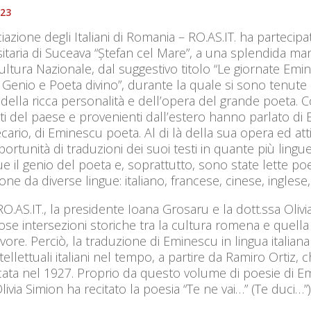
023
iazione degli Italiani di Romania – RO.AS.IT. ha partecipa
itaria di Suceava “Ștefan cel Mare”, a una splendida man
ultura Nazionale, dal suggestivo titolo “Le giornate E
enio e Poeta divino”, durante la quale si sono tenute l
 della ricca personalità e dell’opera del grande poeta. Co
i del paese e provenienti dall’estero hanno parlato di
ecario, di Eminescu poeta. Al di là della sua opera ed atti
portunità di traduzioni dei suoi testi in quante più ling
 il genio del poeta e, soprattutto, sono state lette po
one da diverse lingue: italiano, francese, cinese, ingles
RO.AS.IT., la presidente Ioana Grosaru e la dott.ssa Oli
e intersezioni storiche tra la cultura romena e quella 
vore. Perciò, la traduzione di Eminescu in lingua italian
ntellettuali italiani nel tempo, a partire da Ramiro Ortiz, 
cata nel 1927. Proprio da questo volume di poesie di Em
Olivia Simion ha recitato la poesia “Te ne vai…” (Te duci…”)