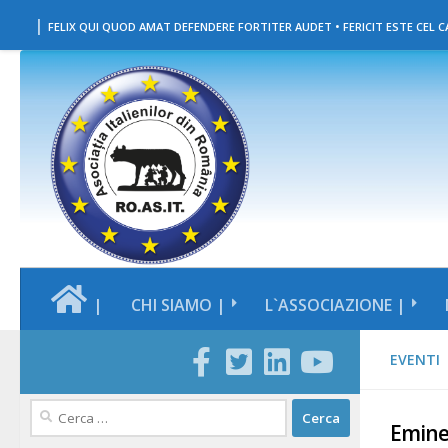
|
Salta al contenuto
FELIX QUI QUOD AMAT DEFENDERE FORTITER AUDET • FERICIT ESTE CEL CA
|
CHI SIAMO |
L`ASSOCIAZIONE |
EVENTI
Ricerca
Emine
per: