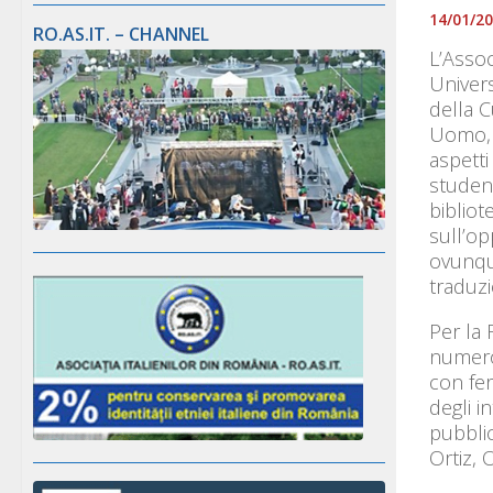
14/01/2
RO.AS.IT. – CHANNEL
L’Assoc
Univers
della C
Uomo, G
aspetti
student
bibliot
sull’op
ovunque
traduzi
Per la 
numeros
con fer
degli i
pubbli
Ortiz, 