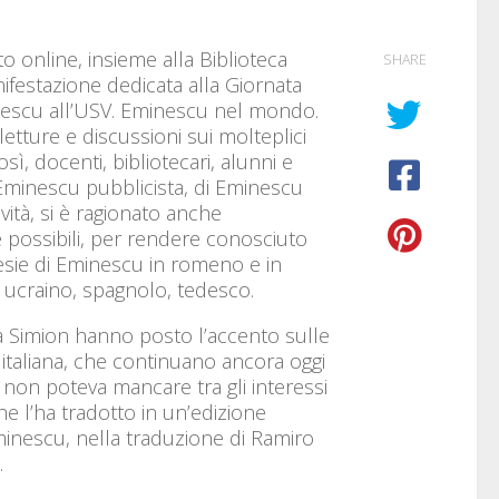
to online, insieme alla Biblioteca
SHARE
ifestazione dedicata alla Giornata
minescu all’USV. Eminescu nel mondo.
etture e discussioni sui molteplici
sì, docenti, bibliotecari, alunni e
 Eminescu pubblicista, di Eminescu
vità, si è ragionato anche
ue possibili, per rendere conosciuto
esie di Eminescu in romeno e in
e, ucraino, spagnolo, tedesco.
via Simion hanno posto l’accento sulle
italiana, che continuano ancora oggi
a non poteva mancare tra gli interessi
che l’ha tradotto in un’edizione
inescu, nella traduzione di Ramiro
.