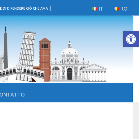
|
IT
RO
E DI DIFENDERE CIÒ CHE AMA
Apri la 
ONTATTO