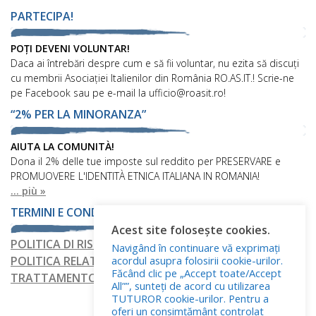
PARTECIPA!
POȚI DEVENI VOLUNTAR!
Daca ai întrebări despre cum e să fii voluntar, nu ezita să discuți
cu membrii Asociației Italienilor din România RO.AS.IT.! Scrie-ne
pe Facebook sau pe e-mail la ufficio@roasit.ro!
“2% PER LA MINORANZA”
AIUTA LA COMUNITÀ!
Dona il 2% delle tue imposte sul reddito per PRESERVARE e
PROMUOVERE L'IDENTITÀ ETNICA ITALIANA IN ROMANIA!
... più »
TERMINI E CONDIZIONI
Acest site folosește cookies.
POLITICA DI RISERVATEZZA
Navigând în continuare vă exprimați
acordul asupra folosirii cookie-urilor.
POLITICA RELATIVA AI FILE COOKIE
Făcând clic pe „Accept toate/Accept
TRATTAMENTO DEI DATI PERSONALI
All””, sunteți de acord cu utilizarea
TUTUROR cookie-urilor. Pentru a
oferi un consimțământ controlat